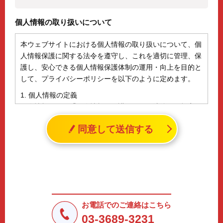
個人情報の取り扱いについて
本ウェブサイトにおける個人情報の取り扱いについて、個
人情報保護に関する法令を遵守し、これを適切に管理、保
護し、安心できる個人情報保護体制の運用・向上を目的と
して、プライバシーポリシーを以下のように定めます。
1. 個人情報の定義
個人情報とは、「個人情報の保護に関する法律」に規定さ
れる生存する個人に関する情報であって、氏名、生年月日
同意して送信する
その他の記述等により特定の個人を識別することができる
情報（個人識別情報）を指します。
2. 個人情報の収集、利用、提供
収集した個人情報の使用目的・範囲を下記に限定し、適切
に取り扱います。応募者等の同意を事前に得た場合、又は
法令により許された場合を除き、個人情報を第三者に提供
しません。
お電話でのご連絡はこちら
a.応募者等からのお問い合わせに対応・管理するため
03-3689-3231