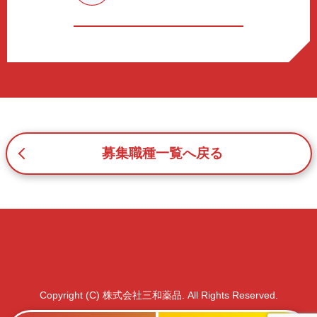
b.本ウェブサイトにおけるサービスの提供・運用のため
c.重要なお知らせなど必要に応じたご連絡のため
d.上記の利用目的に付随する目的
3. プライバシー尊重
プライバシーを尊重し、収集した個人情報に対し、開示、
訂正、削除、利用停止を求められた時には、合理的な期
間、妥当な範囲内でこれに応じます。
4. 法令等の遵守
応募者等の個人情報の取得、利用その他一切の取り扱いに
募集職種一覧へ戻る
ついて、個人情報の保護に関する法律、その他の関連法
令、及び本プライバシーポリシーを遵守します。
5. 安全管理措置
応募者等の個人情報を正確かつ最新の内容に保つよう努め
るとともに、不正なアクセス、改ざん、漏えい、滅失及び
毀損から保護するため、必要な安全管理措置を講じます。
6. Cookieについて
本ウェブサイトでは、一部のコンテンツにおいてCookieを
Copyright (C) 株式会社三和薬品. All Rights Reserved.
利用しています。 Cookieとは、webコンテンツへのアク