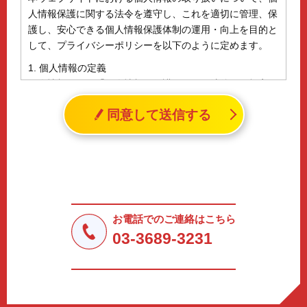
人情報保護に関する法令を遵守し、これを適切に管理、保
護し、安心できる個人情報保護体制の運用・向上を目的と
して、プライバシーポリシーを以下のように定めます。
1. 個人情報の定義
個人情報とは、「個人情報の保護に関する法律」に規定さ
れる生存する個人に関する情報であって、氏名、生年月日
同意して送信する
その他の記述等により特定の個人を識別することができる
情報（個人識別情報）を指します。
2. 個人情報の収集、利用、提供
収集した個人情報の使用目的・範囲を下記に限定し、適切
に取り扱います。応募者等の同意を事前に得た場合、又は
法令により許された場合を除き、個人情報を第三者に提供
しません。
お電話でのご連絡はこちら
a.応募者等からのお問い合わせに対応・管理するため
03-3689-3231
b.本ウェブサイトにおけるサービスの提供・運用のため
c.重要なお知らせなど必要に応じたご連絡のため
d.上記の利用目的に付随する目的
3. プライバシー尊重