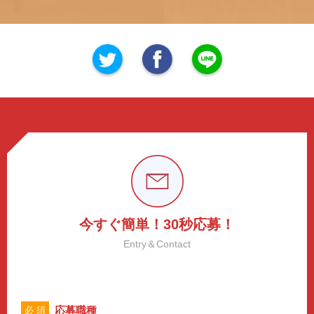
今すぐ簡単！30秒応募！
Entry＆Contact
応募職種
必 須