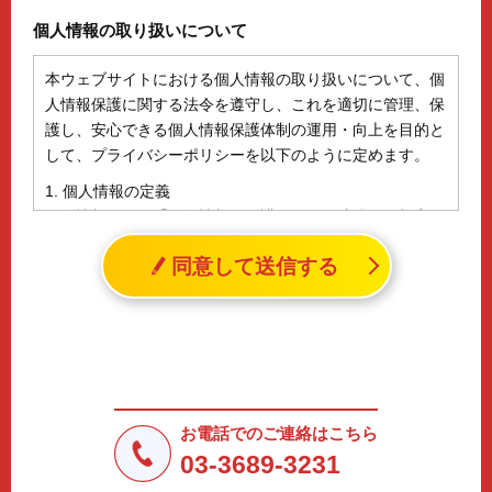
個人情報の取り扱いについて
本ウェブサイトにおける個人情報の取り扱いについて、個
人情報保護に関する法令を遵守し、これを適切に管理、保
護し、安心できる個人情報保護体制の運用・向上を目的と
して、プライバシーポリシーを以下のように定めます。
1. 個人情報の定義
個人情報とは、「個人情報の保護に関する法律」に規定さ
れる生存する個人に関する情報であって、氏名、生年月日
同意して送信する
その他の記述等により特定の個人を識別することができる
情報（個人識別情報）を指します。
2. 個人情報の収集、利用、提供
収集した個人情報の使用目的・範囲を下記に限定し、適切
に取り扱います。応募者等の同意を事前に得た場合、又は
法令により許された場合を除き、個人情報を第三者に提供
しません。
お電話でのご連絡はこちら
a.応募者等からのお問い合わせに対応・管理するため
03-3689-3231
b.本ウェブサイトにおけるサービスの提供・運用のため