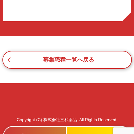
c.重要なお知らせなど必要に応じたご連絡のため
d.上記の利用目的に付随する目的
3. プライバシー尊重
プライバシーを尊重し、収集した個人情報に対し、開示、
訂正、削除、利用停止を求められた時には、合理的な期
間、妥当な範囲内でこれに応じます。
4. 法令等の遵守
応募者等の個人情報の取得、利用その他一切の取り扱いに
募集職種一覧へ戻る
ついて、個人情報の保護に関する法律、その他の関連法
令、及び本プライバシーポリシーを遵守します。
5. 安全管理措置
応募者等の個人情報を正確かつ最新の内容に保つよう努め
るとともに、不正なアクセス、改ざん、漏えい、滅失及び
毀損から保護するため、必要な安全管理措置を講じます。
6. Cookieについて
本ウェブサイトでは、一部のコンテンツにおいてCookieを
Copyright (C) 株式会社三和薬品. All Rights Reserved.
利用しています。 Cookieとは、webコンテンツへのアク
セスに関する情報であり、氏名・メールアドレス・住所・