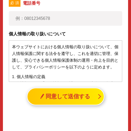
電話番号
必 須
個人情報の取り扱いについて
本ウェブサイトにおける個人情報の取り扱いについて、個
人情報保護に関する法令を遵守し、これを適切に管理、保
護し、安心できる個人情報保護体制の運用・向上を目的と
して、プライバシーポリシーを以下のように定めます。
1. 個人情報の定義
個人情報とは、「個人情報の保護に関する法律」に規定さ
れる生存する個人に関する情報であって、氏名、生年月日
同意して送信する
その他の記述等により特定の個人を識別することができる
情報（個人識別情報）を指します。
2. 個人情報の収集、利用、提供
収集した個人情報の使用目的・範囲を下記に限定し、適切
に取り扱います。応募者等の同意を事前に得た場合、又は