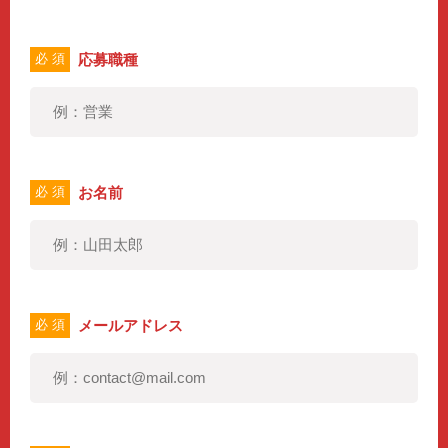
応募職種
必 須
お名前
必 須
メールアドレス
必 須