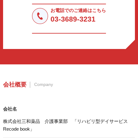
法令により許された場合を除き、個人情報を第三者に提供
しません。
お電話でのご連絡はこちら
a.応募者等からのお問い合わせに対応・管理するため
03-3689-3231
b.本ウェブサイトにおけるサービスの提供・運用のため
c.重要なお知らせなど必要に応じたご連絡のため
d.上記の利用目的に付随する目的
3. プライバシー尊重
プライバシーを尊重し、収集した個人情報に対し、開示、
訂正、削除、利用停止を求められた時には、合理的な期
間、妥当な範囲内でこれに応じます。
4. 法令等の遵守
会社概要
Company
応募者等の個人情報の取得、利用その他一切の取り扱いに
ついて、個人情報の保護に関する法律、その他の関連法
令、及び本プライバシーポリシーを遵守します。
会社名
5. 安全管理措置
応募者等の個人情報を正確かつ最新の内容に保つよう努め
株式会社三和薬品 介護事業部 「リハビリ型デイサービス
るとともに、不正なアクセス、改ざん、漏えい、滅失及び
Recode book」
毀損から保護するため、必要な安全管理措置を講じます。