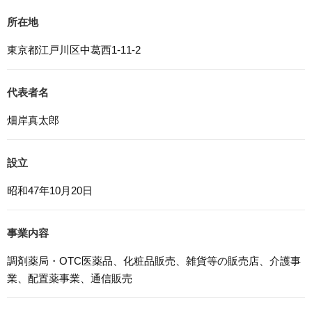
6. Cookieについて
所在地
本ウェブサイトでは、一部のコンテンツにおいてCookieを
利用しています。 Cookieとは、webコンテンツへのアク
東京都江戸川区中葛西1-11-2
セスに関する情報であり、氏名・メールアドレス・住所・
電話番号は含まれません。また、お使いのブラウザ設定か
らCookieを無効にすることが可能です。
代表者名
7. アクセス解析ツールについて
畑岸真太郎
本ウェブサイトでは、Google LLCが提供するアクセス解
析ツール「Googleアナリティクス」を利用しています。
Googleアナリティクスは、トラフィックデータの収集の
設立
ためにCookieを使用しています。このトラフィックデータ
昭和47年10月20日
は匿名で収集されており、個人を特定するものではありま
せん。この機能はCookieを無効にすることで収集を拒否す
ることが出来ます。
事業内容
8. プライバシーポリシーの変更
調剤薬局・OTC医薬品、化粧品販売、雑貨等の販売店、介護事
本プライバシーポリシーの内容は、法令その他本プライバ
業、配置薬事業、通信販売
シーポリシーで別段の定めのある事項を除いて，応募者等
に通知することなく変更することができるものとします。