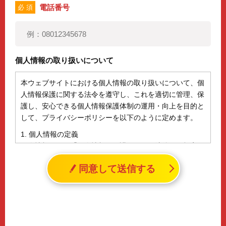
電話番号
必 須
個人情報の取り扱いについて
本ウェブサイトにおける個人情報の取り扱いについて、個
人情報保護に関する法令を遵守し、これを適切に管理、保
護し、安心できる個人情報保護体制の運用・向上を目的と
して、プライバシーポリシーを以下のように定めます。
1. 個人情報の定義
個人情報とは、「個人情報の保護に関する法律」に規定さ
れる生存する個人に関する情報であって、氏名、生年月日
同意して送信する
その他の記述等により特定の個人を識別することができる
情報（個人識別情報）を指します。
2. 個人情報の収集、利用、提供
収集した個人情報の使用目的・範囲を下記に限定し、適切
に取り扱います。応募者等の同意を事前に得た場合、又は