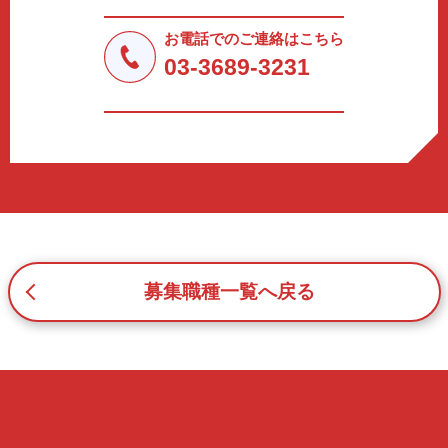
法令により許された場合を除き、個人情報を第三者に提供
しません。
お電話でのご連絡はこちら
a.応募者等からのお問い合わせに対応・管理するため
03-3689-3231
b.本ウェブサイトにおけるサービスの提供・運用のため
c.重要なお知らせなど必要に応じたご連絡のため
d.上記の利用目的に付随する目的
3. プライバシー尊重
プライバシーを尊重し、収集した個人情報に対し、開示、
訂正、削除、利用停止を求められた時には、合理的な期
間、妥当な範囲内でこれに応じます。
4. 法令等の遵守
応募者等の個人情報の取得、利用その他一切の取り扱いに
募集職種一覧へ戻る
ついて、個人情報の保護に関する法律、その他の関連法
令、及び本プライバシーポリシーを遵守します。
5. 安全管理措置
応募者等の個人情報を正確かつ最新の内容に保つよう努め
るとともに、不正なアクセス、改ざん、漏えい、滅失及び
毀損から保護するため、必要な安全管理措置を講じます。