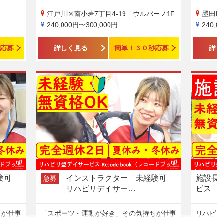
江戸川区南小岩7丁目4-19 ウルバーノ1F
墨田区
240,000円〜300,000円
240
応募
詳しく見る
簡単！３０秒応募
詳
経験可
インストラクター 未経験可
施設
急募
リハビリデイサー…
ビス
ちが仕事
「スポーツ・運動が好き」その気持ちが仕事
リハビ