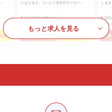
ー…
になります。リハビリ型半日デイサー…
します
江戸川区中葛西1-11-2
墨田
240,000円〜300,000円
331
もっと求人を見る
応募
詳しく見る
簡単！３０秒応募
詳