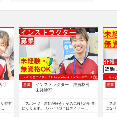
資格可
インストラクター 無資格可
急募
急募
未経験可
ビリ型デ
「スポーツ・運動が好き」その気持ちが仕事
「スポ
募…
になります。リハビリ型半日デイサー…
になり