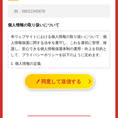
個人情報の取り扱いについて
本ウェブサイトにおける個人情報の取り扱いについて、個
人情報保護に関する法令を遵守し、これを適切に管理、保
護し、安心できる個人情報保護体制の運用・向上を目的と
して、プライバシーポリシーを以下のように定めます。
1. 個人情報の定義
個人情報とは、「個人情報の保護に関する法律」に規定さ
れる生存する個人に関する情報であって、氏名、生年月日
同意して送信する
その他の記述等により特定の個人を識別することができる
情報（個人識別情報）を指します。
2. 個人情報の収集、利用、提供
収集した個人情報の使用目的・範囲を下記に限定し、適切
に取り扱います。応募者等の同意を事前に得た場合、又は
法令により許された場合を除き、個人情報を第三者に提供