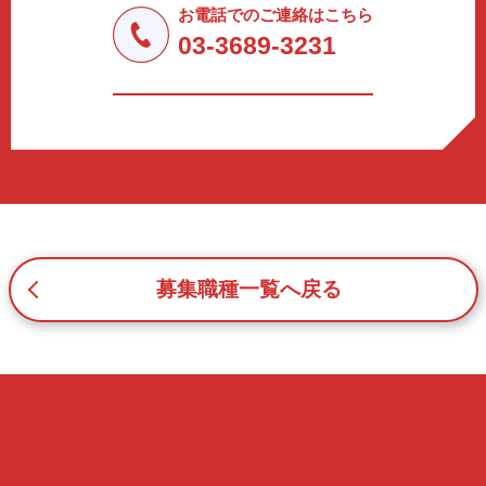
しません。
お電話でのご連絡はこちら
a.応募者等からのお問い合わせに対応・管理するため
03-3689-3231
b.本ウェブサイトにおけるサービスの提供・運用のため
c.重要なお知らせなど必要に応じたご連絡のため
d.上記の利用目的に付随する目的
3. プライバシー尊重
プライバシーを尊重し、収集した個人情報に対し、開示、
訂正、削除、利用停止を求められた時には、合理的な期
間、妥当な範囲内でこれに応じます。
4. 法令等の遵守
応募者等の個人情報の取得、利用その他一切の取り扱いに
募集職種一覧へ戻る
ついて、個人情報の保護に関する法律、その他の関連法
令、及び本プライバシーポリシーを遵守します。
5. 安全管理措置
応募者等の個人情報を正確かつ最新の内容に保つよう努め
るとともに、不正なアクセス、改ざん、漏えい、滅失及び
毀損から保護するため、必要な安全管理措置を講じます。
6. Cookieについて