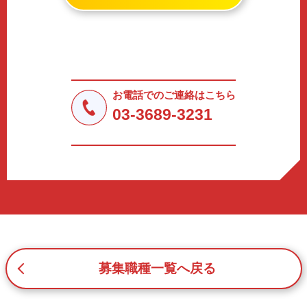
情報（個人識別情報）を指します。
2. 個人情報の収集、利用、提供
収集した個人情報の使用目的・範囲を下記に限定し、適切
に取り扱います。応募者等の同意を事前に得た場合、又は
法令により許された場合を除き、個人情報を第三者に提供
しません。
お電話でのご連絡はこちら
a.応募者等からのお問い合わせに対応・管理するため
03-3689-3231
b.本ウェブサイトにおけるサービスの提供・運用のため
c.重要なお知らせなど必要に応じたご連絡のため
d.上記の利用目的に付随する目的
3. プライバシー尊重
プライバシーを尊重し、収集した個人情報に対し、開示、
訂正、削除、利用停止を求められた時には、合理的な期
間、妥当な範囲内でこれに応じます。
4. 法令等の遵守
応募者等の個人情報の取得、利用その他一切の取り扱いに
募集職種一覧へ戻る
ついて、個人情報の保護に関する法律、その他の関連法
令、及び本プライバシーポリシーを遵守します。