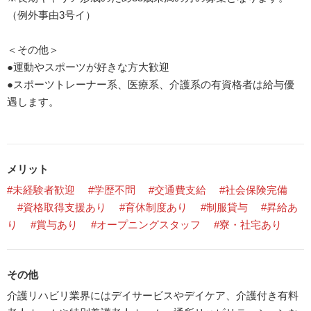
（例外事由3号イ）
＜その他＞
●運動やスポーツが好きな方大歓迎
●スポーツトレーナー系、医療系、介護系の有資格者は給与優
遇します。
メリット
#未経験者歓迎
#学歴不問
#交通費支給
#社会保険完備
#資格取得支援あり
#育休制度あり
#制服貸与
#昇給あ
り
#賞与あり
#オープニングスタッフ
#寮・社宅あり
その他
介護リハビリ業界にはデイサービスやデイケア、介護付き有料