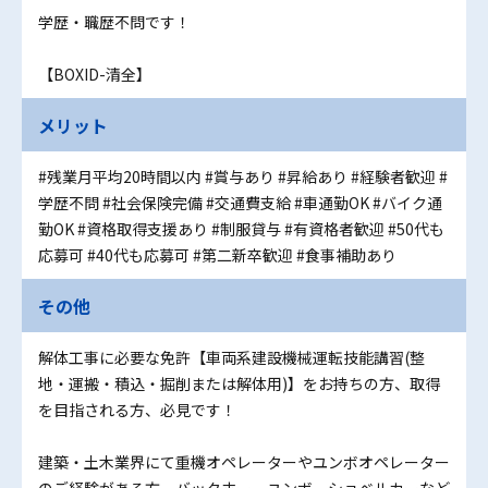
学歴・職歴不問です！
【BOXID-清全】
メリット
#残業月平均20時間以内
#賞与あり
#昇給あり
#経験者歓迎
#
学歴不問
#社会保険完備
#交通費支給
#車通勤OK
#バイク通
勤OK
#資格取得支援あり
#制服貸与
#有資格者歓迎
#50代も
応募可
#40代も応募可
#第二新卒歓迎
#食事補助あり
その他
解体工事に必要な免許【車両系建設機械運転技能講習(整
地・運搬・積込・掘削または解体用)】をお持ちの方、取得
を目指される方、必見です！
建築・土木業界にて重機オペレーターやユンボオペレーター
のご経験がある方、バックホー、ユンボ、ショベルカーなど