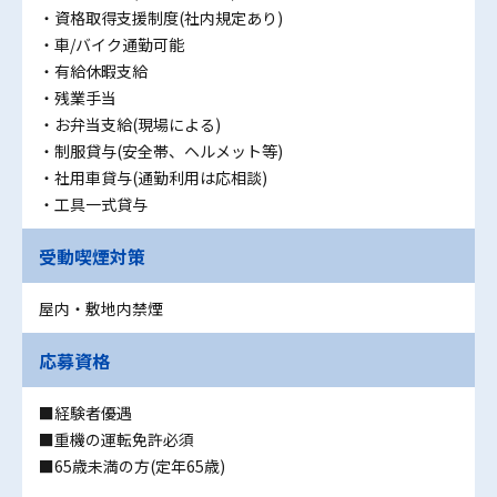
・資格取得支援制度(社内規定あり)
・車/バイク通勤可能
・有給休暇支給
・残業手当
・お弁当支給(現場による)
・制服貸与(安全帯、ヘルメット等)
・社用車貸与(通勤利用は応相談)
・工具一式貸与
受動喫煙対策
屋内・敷地内禁煙
応募資格
■経験者優遇
■重機の運転免許必須
■65歳未満の方(定年65歳)