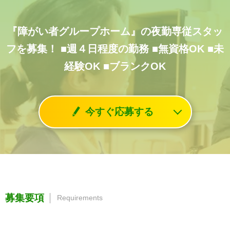
『障がい者グループホーム』の夜勤専従スタッ
フを募集！
■週４日程度の勤務
■無資格OK
■未
経験OK
■ブランクOK
今すぐ応募する
募集要項
Requirements