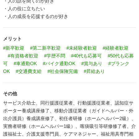
・人の話を聞くのが好き
・人の役に立ちたい
・人の成長を応援するのが好き
メリット
#新卒歓迎
#第二新卒歓迎
#未経験者歓迎
#経験者歓迎
#有資格者歓迎
#学歴不問
#40代も応募可
#50代も応募
可
#車通勤OK
#バイク通勤OK
#賞与あり
#ブランク
OK
#交通費支給
#社会保険完備
#昇給あり
その他
サービス介助士、同行援護従業者、行動援護従業者、認知症サ
ポーター養成講座修了、移動介護従業者（ガイドヘルパー・外
出介護員）養成講座修了、初任者研修（ホームヘルパー2級）、
実務者研修（ホームヘルパー1級）、喀痰吸引等研修修了者、介
護福祉士、介護支援専門員、ケアマネジャー、福祉用具専門相