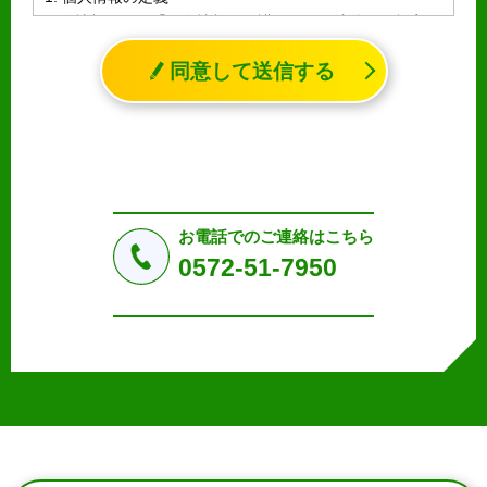
個人情報とは、「個人情報の保護に関する法律」に規定さ
れる生存する個人に関する情報であって、氏名、生年月日
同意して送信する
その他の記述等により特定の個人を識別することができる
情報（個人識別情報）を指します。
2. 個人情報の収集、利用、提供
収集した個人情報の使用目的・範囲を下記に限定し、適切
に取り扱います。応募者等の同意を事前に得た場合、又は
法令により許された場合を除き、個人情報を第三者に提供
しません。
お電話でのご連絡はこちら
a.応募者等からのお問い合わせに対応・管理するため
0572-51-7950
b.本ウェブサイトにおけるサービスの提供・運用のため
c.重要なお知らせなど必要に応じたご連絡のため
d.上記の利用目的に付随する目的
3. プライバシー尊重
プライバシーを尊重し、収集した個人情報に対し、開示、
訂正、削除、利用停止を求められた時には、合理的な期
間、妥当な範囲内でこれに応じます。
4. 法令等の遵守