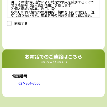
月日その他の記述等により特定の個人を識別することが
できる情報（個人識別情報）を指します。
2. 個人情報の収集、利用、提供
収集した個人情報の使用目的・範囲を下記に限定し、適
切に取り扱います。応募者等の同意を事前に得た場合、
又は法令により許された場合を除き、個人情報を第三者
に提供しません。
同意する
a.応募者等からのお問い合わせに対応・管理するため
b.本ウェブサイトにおけるサービスの提供・運用のため
c.重要なお知らせなど必要に応じたご連絡のため
d.上記の利用目的に付随する目的
3. プライバシー尊重
プライバシーを尊重し、収集した個人情報に対し、開
示、訂正、削除、利用停止を求められた時には、合理的
な期間、妥当な範囲内でこれに応じます。
4. 法令等の遵守
応募者等の個人情報の取得、利用その他一切の取り扱い
お電話でのご連絡はこちら
について、個人情報の保護に関する法律、その他の関連
法令、及び本プライバシーポリシーを遵守します。
ENTRY＆CONTACT
5. 安全管理措置
応募者等の個人情報を正確かつ最新の内容に保つよう努
めるとともに、不正なアクセス、改ざん、漏えい、滅失
及び毀損から保護するため、必要な安全管理措置を講じ
電話番号
ます。
6. Cookieについて
027-364-3600
本ウェブサイトでは、一部のコンテンツにおいてCookie
を利用しています。 Cookieとは、webコンテンツへの
アクセスに関する情報であり、氏名・メールアドレス・
住所・電話番号は含まれません。また、お使いのブラウ
ザ設定からCookieを無効にすることが可能です。
7. アクセス解析ツールについて
本ウェブサイトでは、Google LLCが提供するアクセス解