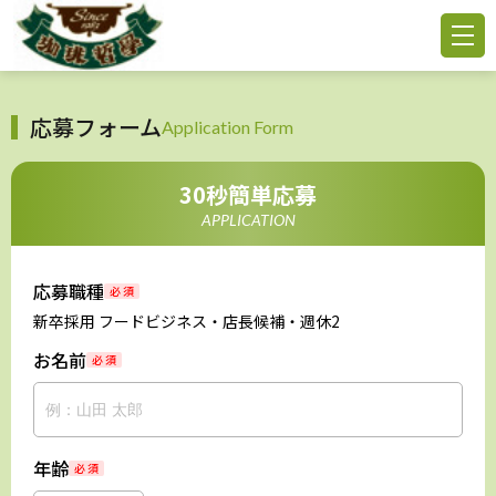
応募フォーム
Application Form
30秒簡単応募
APPLICATION
応募職種
必 須
新卒採用 フードビジネス・店長候補・週休2
お名前
必 須
年齢
必 須