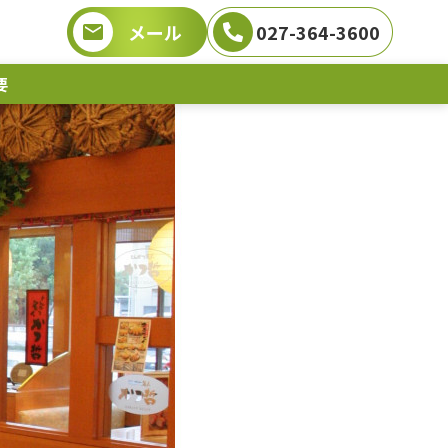
メール
027-364-3600
要