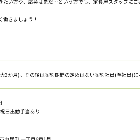
きたい方や、応募はまだ…という方でも、定食屋スタッフにご
く働きましょう！
最大3か月)。その後は契約期間の定めはない契約社員(準社員)に
円
日祝日出勤手当あり
市中居町 一丁目6番1号