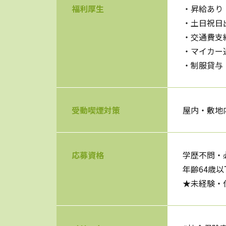
福利厚生
・昇給あり
・土日祝日出
・交通費支
・マイカー
・制服貸与
受動喫煙対策
屋内・敷地
応募資格
学歴不問・
年齢64歳以
★未経験・