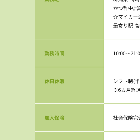
かつ哲中居
☆マイカー
最寄り駅 高
勤務時間
10:00～21
休日休暇
シフト制(半
※6カ月経
加入保険
社会保険完