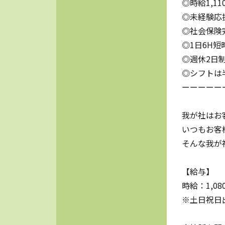
◎時給1,1
◎未経験応
◎社会保険
◎1日6H
◎週休2日
◎シフトは
ーーーーー
我が社はお
いつもお客
そんな我が
【給与】
時給：1,08
※土日祝日出