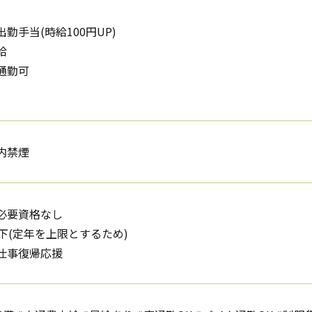
勤手当(時給100円UP)
給
通勤可
内禁煙
必要資格なし
下(定年を上限とするため)
仕事復帰応援