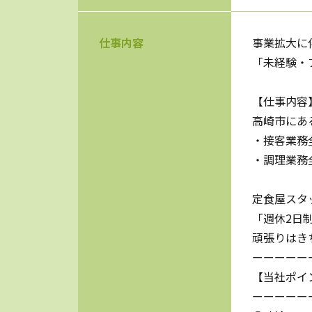
仕事内容
事業拡大に
「未経験・
【仕事内容
高崎市にあ
・接客業務
・調理業務
定食屋スタ
「週休2日
頑張りはき
ーーーーー
【当社ポイ
ーーーーー