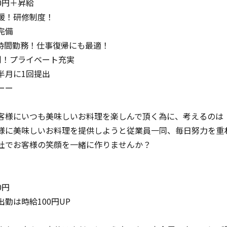
10円＋昇給
援！研修制度！
完備
短時間勤務！仕事復帰にも最適！
制！プライベート充実
半月に1回提出
ーー
客様にいつも美味しいお料理を楽しんで頂く為に、考えるのは
様に美味しいお料理を提供しようと従業員一同、毎日努力を重
社でお客様の笑顔を一緒に作りませんか？
0円
勤は時給100円UP