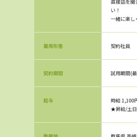
直接話を聞
い！
一緒に楽し
雇用形態
契約社員
契約期間
試用期間(
給与
時給 1,100
★昇給/土
勤務地
群馬県 高崎