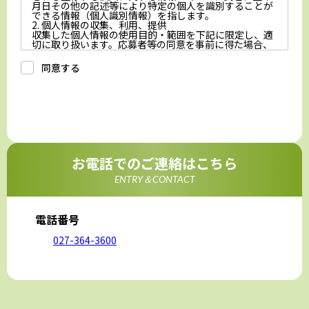
月日その他の記述等により特定の個人を識別することが
できる情報（個人識別情報）を指します。
2. 個人情報の収集、利用、提供
収集した個人情報の使用目的・範囲を下記に限定し、適
切に取り扱います。応募者等の同意を事前に得た場合、
又は法令により許された場合を除き、個人情報を第三者
に提供しません。
同意する
a.応募者等からのお問い合わせに対応・管理するため
b.本ウェブサイトにおけるサービスの提供・運用のため
c.重要なお知らせなど必要に応じたご連絡のため
d.上記の利用目的に付随する目的
3. プライバシー尊重
プライバシーを尊重し、収集した個人情報に対し、開
示、訂正、削除、利用停止を求められた時には、合理的
な期間、妥当な範囲内でこれに応じます。
4. 法令等の遵守
応募者等の個人情報の取得、利用その他一切の取り扱い
お電話でのご連絡はこちら
について、個人情報の保護に関する法律、その他の関連
法令、及び本プライバシーポリシーを遵守します。
ENTRY＆CONTACT
5. 安全管理措置
応募者等の個人情報を正確かつ最新の内容に保つよう努
めるとともに、不正なアクセス、改ざん、漏えい、滅失
及び毀損から保護するため、必要な安全管理措置を講じ
電話番号
ます。
6. Cookieについて
027-364-3600
本ウェブサイトでは、一部のコンテンツにおいてCookie
を利用しています。 Cookieとは、webコンテンツへの
アクセスに関する情報であり、氏名・メールアドレス・
住所・電話番号は含まれません。また、お使いのブラウ
ザ設定からCookieを無効にすることが可能です。
7. アクセス解析ツールについて
本ウェブサイトでは、Google LLCが提供するアクセス解