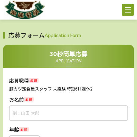
応募フォーム
Application Form
30秒簡単応募
APPLICATION
応募職種
必 須
豚カツ定食屋スタッフ 未経験 時短6H 週休2
お名前
必 須
年齢
必 須