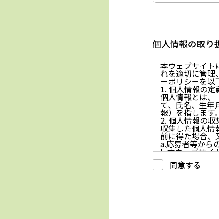
個人情報の取り
本ウェブサイト
れを適切に管理
ーポリシーを以
1. 個人情報の定
個人情報とは、
て、氏名、生年
報）を指します
2. 個人情報の
収集した個人情
前に得た場合、
a.応募者等か
b.本ウェブサ
c.重要なお知
同意する
d.上記の利用目
3. プライバシー
プライバシーを
には、合理的な
4. 法令等の遵守
応募者等の個人
律、その他の関