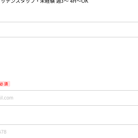
キッチンスタッフ・未経験 週3～ 4H～OK
必 須