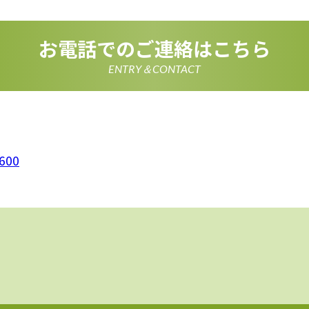
情報を正確かつ最新の内容に保つよう努めるとともに、不正な
失及び毀損から保護するため、必要な安全管理措置を講じます
いて
お電話でのご連絡はこちら
は、一部のコンテンツにおいてCookieを利用しています。 Coo
アクセスに関する情報であり、氏名・メールアドレス・住所・
使いのブラウザ設定からCookieを無効にすることが可能です
ENTRY＆CONTACT
析ツールについて
は、Google LLCが提供するアクセス解析ツール「Google
 Googleアナリティクスは、トラフィックデータの収集のために
のトラフィックデータは匿名で収集されており、個人を特定す
Cookieを無効にすることで収集を拒否することが出来ます。
ーポリシーの変更
ポリシーの内容は、法令その他本プライバシーポリシーで別段
者等に通知することなく変更することができるものとします。
600
窓口
ポリシーに関するお問い合わせは、下記までお願いいたします
600