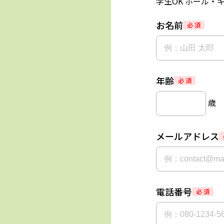
学生OK ホール・
お名前
必 須
年齢
必 須
歳
メールアドレス
電話番号
必 須