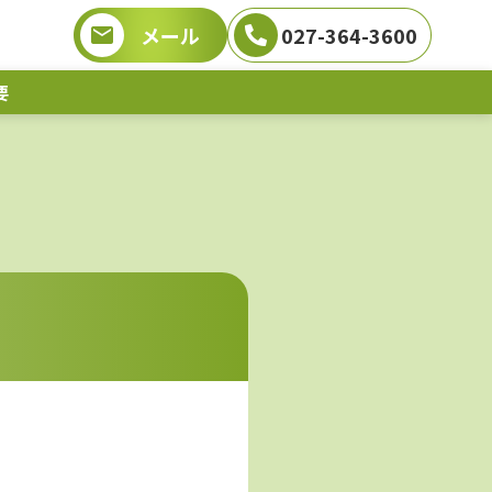
メール
027-364-3600
要