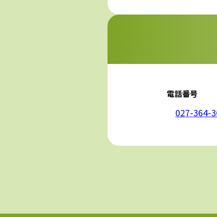
5. 安全管理措置
応募者等の個人
ん、漏えい、滅
6. Cookieにつ
本ウェブサイトで
コンテンツへの
ません。また、お
7. アクセス解
本ウェブサイトで
利用しています。
しています。こ
せん。この機能は
電話番号
8. プライバシ
本プライバシー
を除いて，応募
027-364-3
9. お問い合わせ
本プライバシー
株式会社哲學
電話：027-364-3