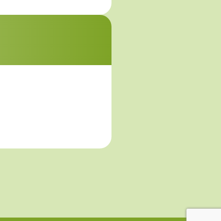
アクセス、改ざ
。
kieとは、web
電話番号は含まれ
。
アナリティクス」を
Cookieを使用
るものではありま
の定めのある事項
。