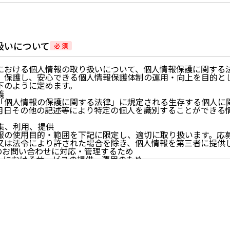
扱いについて
必 須
における個人情報の取り扱いについて、個人情報保護に関する
、保護し、安心できる個人情報保護体制の運用・向上を目的と
下のように定めます。
義
「個人情報の保護に関する法律」に規定される生存する個人に
月日その他の記述等により特定の個人を識別することができる
。
収集、利用、提供
報の使用目的・範囲を下記に限定し、適切に取り扱います。応
又は法令により許された場合を除き、個人情報を第三者に提供
らのお問い合わせに対応・管理するため
イトにおけるサービスの提供・運用のため
らせなど必要に応じたご連絡のため
的に付随する目的
尊重
尊重し、収集した個人情報に対し、開示、訂正、削除、利用停
期間、妥当な範囲内でこれに応じます。
情報の取得、利用その他一切の取り扱いについて、個人情報の
連法令、及び本プライバシーポリシーを遵守します。