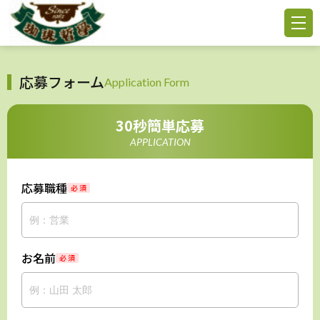
応募フォーム
Application Form
30秒簡単応募
APPLICATION
応募職種
必 須
お名前
必 須