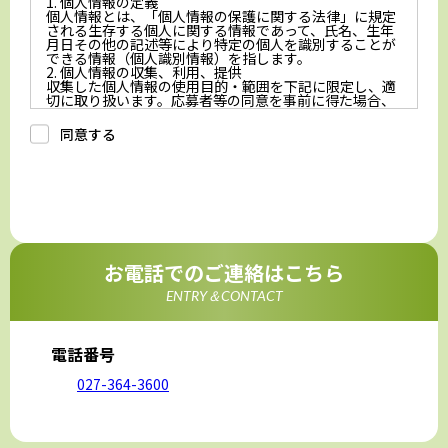
1. 個人情報の定義
個人情報とは、「個人情報の保護に関する法律」に規定
される生存する個人に関する情報であって、氏名、生年
月日その他の記述等により特定の個人を識別することが
できる情報（個人識別情報）を指します。
2. 個人情報の収集、利用、提供
収集した個人情報の使用目的・範囲を下記に限定し、適
切に取り扱います。応募者等の同意を事前に得た場合、
又は法令により許された場合を除き、個人情報を第三者
に提供しません。
同意する
a.応募者等からのお問い合わせに対応・管理するため
b.本ウェブサイトにおけるサービスの提供・運用のため
c.重要なお知らせなど必要に応じたご連絡のため
d.上記の利用目的に付随する目的
3. プライバシー尊重
プライバシーを尊重し、収集した個人情報に対し、開
示、訂正、削除、利用停止を求められた時には、合理的
な期間、妥当な範囲内でこれに応じます。
4. 法令等の遵守
応募者等の個人情報の取得、利用その他一切の取り扱い
お電話でのご連絡はこちら
について、個人情報の保護に関する法律、その他の関連
法令、及び本プライバシーポリシーを遵守します。
ENTRY＆CONTACT
5. 安全管理措置
応募者等の個人情報を正確かつ最新の内容に保つよう努
めるとともに、不正なアクセス、改ざん、漏えい、滅失
及び毀損から保護するため、必要な安全管理措置を講じ
電話番号
ます。
6. Cookieについて
027-364-3600
本ウェブサイトでは、一部のコンテンツにおいてCookie
を利用しています。 Cookieとは、webコンテンツへの
アクセスに関する情報であり、氏名・メールアドレス・
住所・電話番号は含まれません。また、お使いのブラウ