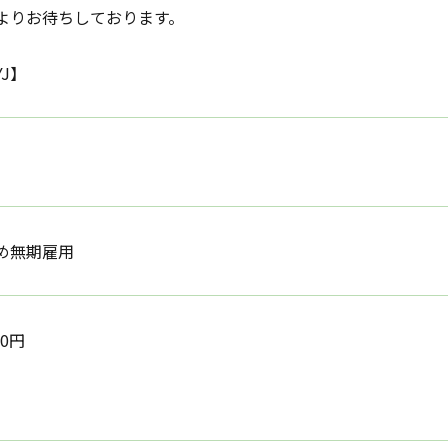
よりお待ちしております。
YJ】
め無期雇用
00円