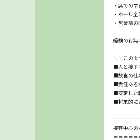
・席でのす
・ホール全
・営業前の
経験の有無
＼＼このよ
■人と接す
■飲食の仕
■責任ある
■安定した
■将来的に
＝＝＝＝＝
接客中心の
＝＝＝＝＝