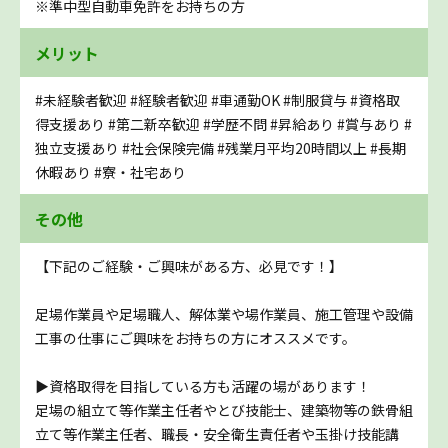
※準中型自動車免許をお持ちの方
メリット
#未経験者歓迎
#経験者歓迎
#車通勤OK
#制服貸与
#資格取
得支援あり
#第二新卒歓迎
#学歴不問
#昇給あり
#賞与あり
#
独立支援あり
#社会保険完備
#残業月平均20時間以上
#長期
休暇あり
#寮・社宅あり
その他
【下記のご経験・ご興味がある方、必見です！】
足場作業員や足場職人、解体業や場作業員、施工管理や設備
工事の仕事にご興味をお持ちの方にオススメです。
▶資格取得を目指している方も活躍の場があります！
足場の組立て等作業主任者やとび技能士、建築物等の鉄骨組
立て等作業主任者、職長・安全衛生責任者や玉掛け技能講