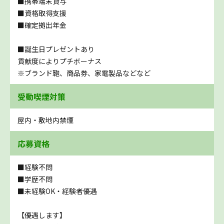
■携帯端末貸与
■資格取得支援
■確定拠出年金
■誕生日プレゼントあり
貢献度によりプチボーナス
※ブランド鞄、商品券、家電製品などなど
受動喫煙対策
屋内・敷地内禁煙
応募資格
■経験不問
■学歴不問
■未経験OK・経験者優遇
【優遇します】