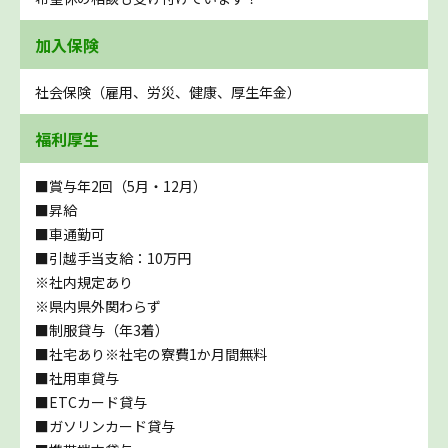
加入保険
社会保険（雇用、労災、健康、厚生年金）
福利厚生
■賞与年2回（5月・12月）
■昇給
■車通勤可
■引越手当支給：10万円
※社内規定あり
※県内県外関わらず
■制服貸与（年3着）
■社宅あり※社宅の寮費1か月間無料
■社用車貸与
■ETCカード貸与
■ガソリンカード貸与