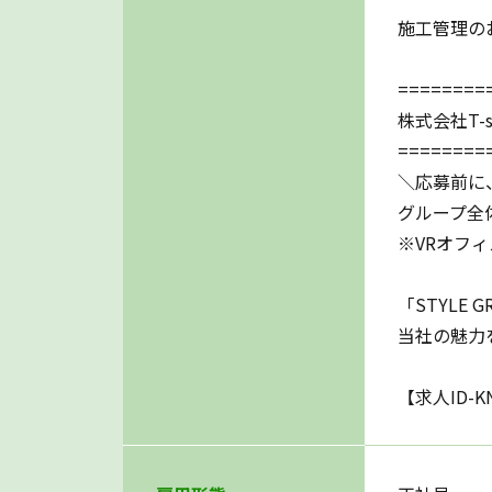
施工管理の
========
株式会社T-st
========
＼応募前に
グループ全体
※VRオフ
「STYLE
当社の魅力
【求人ID-K