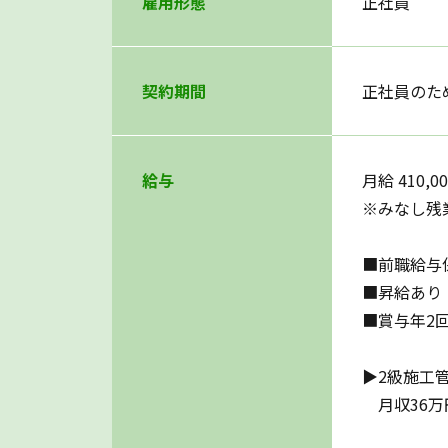
雇用形態
正社員
契約期間
正社員のた
給与
月給 410,0
※みなし残
■前職給与
■昇給あり
■賞与年2
▶2級施工
月収36万