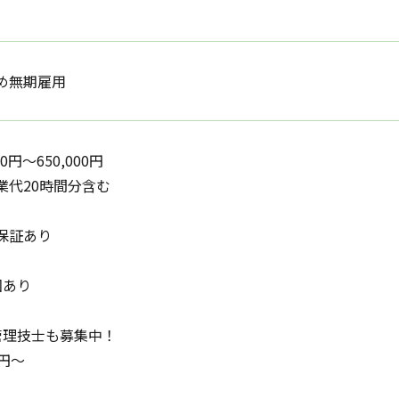
め無期雇用
00円〜650,000円
業代20時間分含む
保証あり
回あり
管理技士も募集中！
円〜