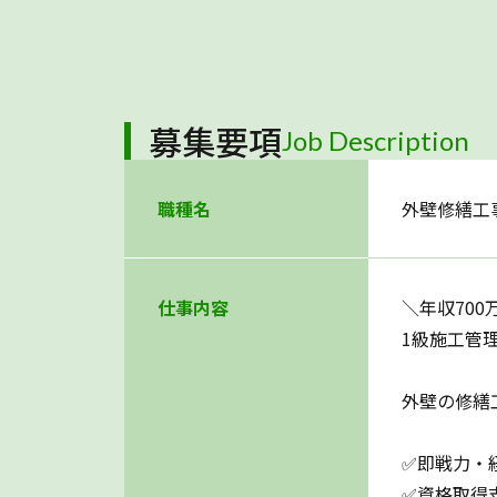
募集要項
Job Description
職種名
外壁修繕工
仕事内容
＼年収70
1級施工管
外壁の修繕
✅即戦力・
✅資格取得