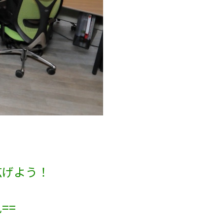
広げよう！
==