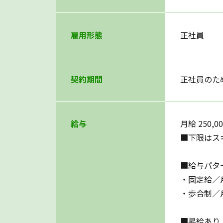
雇用形態
正社員
契約期間
正社員のた
給与
月給 250,0
■下限はス
■給与パタ
・固定給／
・歩合制／月
■昇給あり