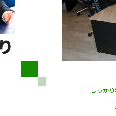
しっかり
=