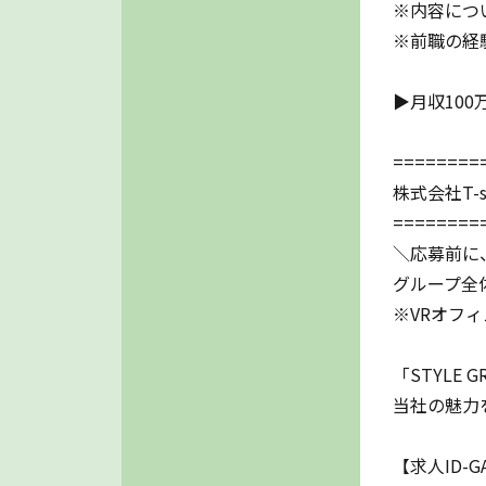
※内容につ
※前職の経
▶月収10
========
株式会社T-st
========
＼応募前に
グループ全体
※VRオフ
「STYLE
当社の魅力
【求人ID-G