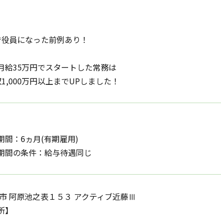
で役員になった前例あり！
月給35万円でスタートした常務は
,000万円以上までUPしました！
期間：6ヵ月(有期雇用)
期間の条件：給与待遇同じ
須市 阿原池之表１５３ アクティブ近藤Ⅲ
所】