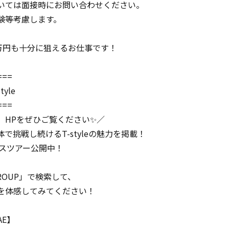
いては面接時にお問い合わせください。
験等考慮します。
0万円も十分に狙えるお仕事です！
===
yle
===
、HPをぜひご覧ください✨／
で挑戦し続けるT-styleの魅力を掲載！
ィスツアー公開中！
 GROUP」で検索して、
を体感してみてください！
AE】