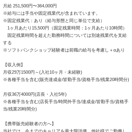
月給 251,500円〜364,000円
※給与には手当や固定残業代が含まれています。
※固定残業代：あり（給与形態と同じ単位で支給）
1ヶ月あたり15,500円（固定残業時間：1ヶ月あたり10時間）
固定残業時間を超えた勤務時間については別途残業代を支給
する
※ソフトバンクショップ経験者は前職の給与を考慮し＋αあり
【収入例】
月収29万1500円～(入社10ヶ月・未経験)
※各種手当を含む(販売達成金/皆勤手当/資格手当/残業20時間分)
月収36万4000円(店長・入社5年)
※各種手当を含む(店長手当/時間外手当/達成金/皆勤手当/資格手
当/残業20時間分)
【携帯販売経験者の方へ】
当社では、今までのキャリアを最大限評価。他社様でご勤務し