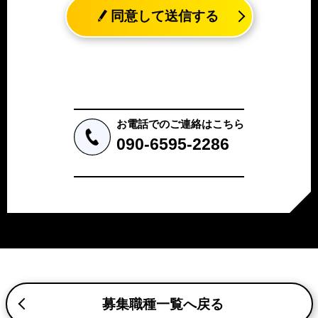
れる生存する個人に関する情報であって、氏名、生年月日
同意して送信する
その他の記述等により特定の個人を識別することができる
情報（個人識別情報）を指します。
2. 個人情報の収集、利用、提供
収集した個人情報の使用目的・範囲を下記に限定し、適切
に取り扱います。応募者等の同意を事前に得た場合、又は
法令により許された場合を除き、個人情報を第三者に提供
しません。
お電話でのご連絡はこちら
a.応募者等からのお問い合わせに対応・管理するため
090-6595-2286
b.本ウェブサイトにおけるサービスの提供・運用のため
c.重要なお知らせなど必要に応じたご連絡のため
d.上記の利用目的に付随する目的
3. プライバシー尊重
プライバシーを尊重し、収集した個人情報に対し、開示、
訂正、削除、利用停止を求められた時には、合理的な期
間、妥当な範囲内でこれに応じます。
4. 法令等の遵守
応募者等の個人情報の取得、利用その他一切の取り扱いに
募集職種一覧へ戻る
ついて、個人情報の保護に関する法律、その他の関連法