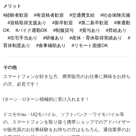
メリット
#経験者歓迎
#有資格者歓迎
#交通費支給
#社会保険完備
#資格取得支援あり
#新卒歓迎
#第二新卒歓迎
#車通勤
OK
#バイク通勤OK
#制服貸与
#賞与あり
#昇給あり
#住宅手当あり
#研修あり
#産休・育休取得実績あり
#
育休制度あり
#食事補助あり
#リモート面接OK
その他
スマートフォンが好きな方、携帯販売のお仕事に興味をお持ち
の方、必見です！
Iターン・Uターン積極的に受け入れます！
ドコモやau・UQモバイル、ソフトバンク・ワイモバイル等
の、スマートフォンを取り扱う携帯ショップでのアドバイザー
や販売員のお仕事経験をお持ちの方はもちろん、通信業界のお