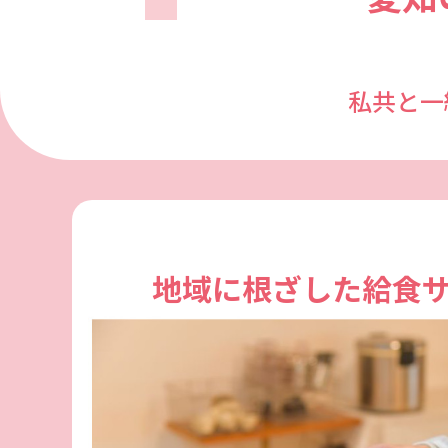
私共と一
地域に根ざした給食