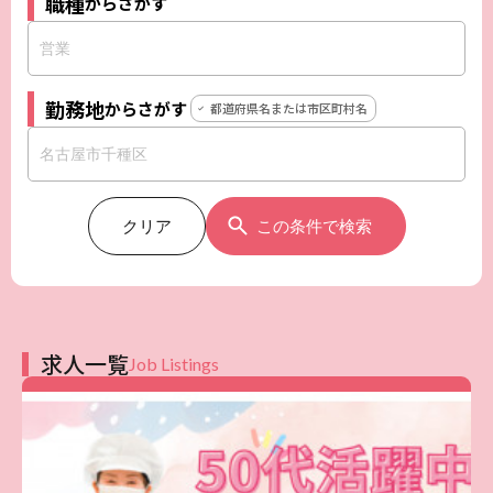
職種
からさがす
勤務地
からさがす
都道府県名または市区町村名
クリア
この条件で検索
求人一覧
Job Listings