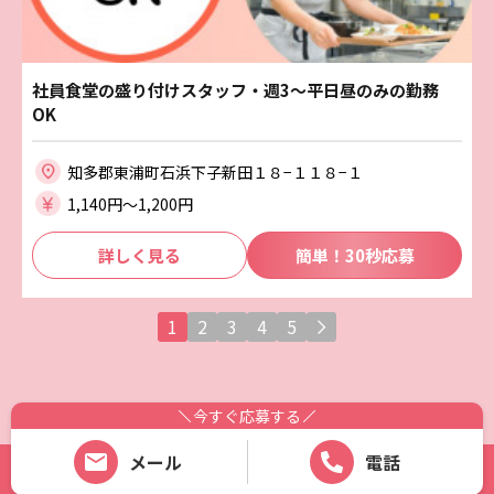
社員食堂の盛り付けスタッフ・週3～平日昼のみの勤務
OK
知多郡東浦町石浜下子新田１８−１１８−１
1,140円〜1,200円
詳しく見る
簡単！30秒応募
1
2
3
4
5
今すぐ応募する
メール
電話
Copyright (C) 株式会社魚初.recruit. All Rights Reserved.