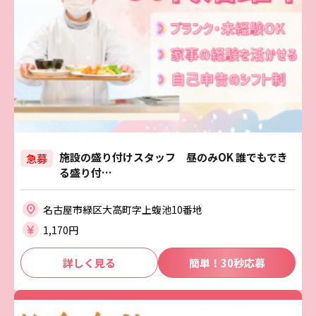
施設の盛り付けスタッフ 昼のみOK 誰でもでき
急募
る盛り付…
名古屋市緑区大高町字上蝮池10番地
1,170円
詳しく見る
簡単！30秒応募