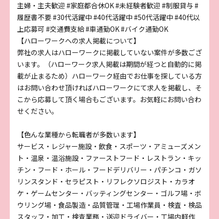
主婦・主夫歓迎
#家庭都合休OK
#未経験者歓迎
#制服貸与
#
履歴書不要
#30代活躍中
#40代活躍中
#50代活躍中
#40代以
上応募可
#交通費支給
#車通勤OK
#バイク通勤OK
【ハローワークへの求人掲載について】
弊社の求人はハローワークに掲載していない案件が多数ござ
います。（ハローワーク求人掲載は期間が経つと自動的に掲
載が止まるため）ハローワーク経由でお仕事を探している方
はお問い合わせ頂ければハローワークにて求人を掲載し、そ
こから応募して頂く場合もございます。お気軽にお問い合わ
せください。
【色んな業種から転職者が多数います】
サービス・レジャー施設・飲食・スポーツ・アミューズメン
ト・温泉・温浴施設・ファーストフード・レストラン・キッ
チン・フード・ホール・フードデリバリー・パチンコ・ガソ
リンスタンド・セラピスト・リフレクソロジスト・カラオ
ケ・ゲームセンター・バッティングセンター・ゴルフ場・ボ
ウリング場・食品製造・品質管理・工場作業員・検査・検品
スタッフ・加工・検査業務・送迎ドライバー・工場内軽作