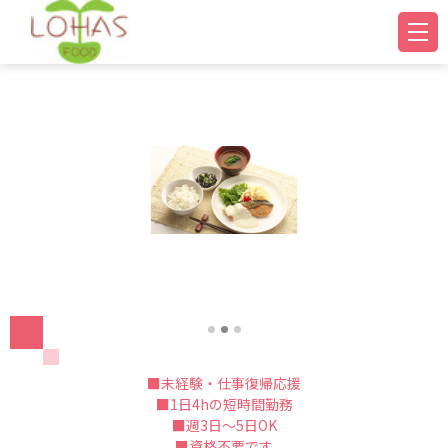
■未経験・仕事復帰応援
■1日4hの短時間勤務
■週3日～5日OK
■資格不要です