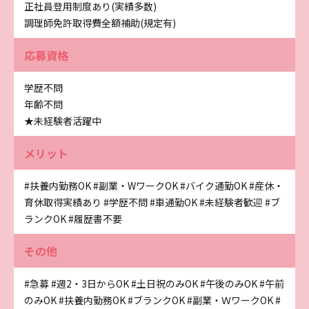
正社員登用制度あり(実績多数)
調理師免許取得費全額補助(規定有)
応募資格
学歴不問
年齢不問
★未経験者活躍中
メリット
#扶養内勤務OK
#副業・WワークOK
#バイク通勤OK
#産休・
育休取得実績あり
#学歴不問
#車通勤OK
#未経験者歓迎
#ブ
ランクOK
#履歴書不要
その他
#急募
#週2・3日からOK
#土日祝のみOK
#午後のみOK
#午前
のみOK
#扶養内勤務OK
#ブランクOK
#副業・ＷワークOK
#