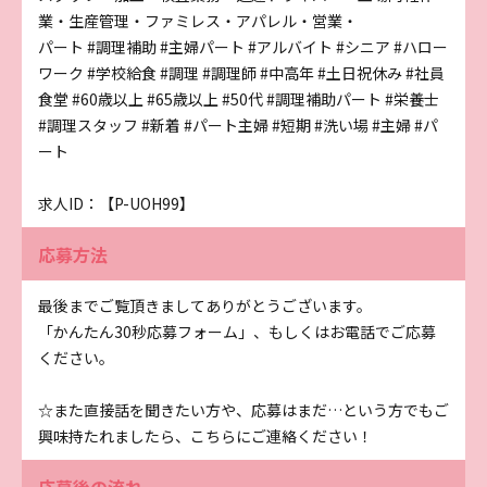
業・生産管理・ファミレス・アパレル・営業・
パート #調理補助 #主婦パート #アルバイト #シニア #ハロー
ワーク #学校給食 #調理 #調理師 #中高年 #土日祝休み #社員
食堂 #60歳以上 #65歳以上 #50代 #調理補助パート #栄養士
#調理スタッフ #新着 #パート主婦 #短期 #洗い場 #主婦 #パ
ート
求人ID：【P-UOH99】
応募方法
最後までご覧頂きましてありがとうございます。
「かんたん30秒応募フォーム」、もしくはお電話でご応募
ください。
☆また直接話を聞きたい方や、応募はまだ…という方でもご
興味持たれましたら、こちらにご連絡ください！
応募後の流れ