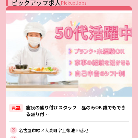
ピックアップ求人
Pickup Jobs
施設の盛り付けスタッフ 昼のみOK 誰でもでき
急募
る盛り付…
名古屋市緑区大高町字上蝮池10番地