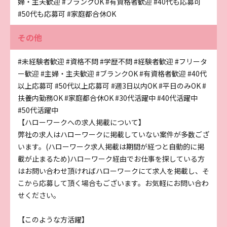
婦・主夫歓迎
#ブランクOK
#有資格者歓迎
#40代も応募可
#50代も応募可
#家庭都合休OK
その他
#未経験者歓迎
#資格不問
#学歴不問
#経験者歓迎
#フリータ
ー歓迎
#主婦・主夫歓迎
#ブランクOK
#有資格者歓迎
#40代
以上応募可
#50代以上応募可
#週3日以内OK
#平日のみOK
#
扶養内勤務OK
#家庭都合休OK
#30代活躍中
#40代活躍中
#50代活躍中
【ハローワークへの求人掲載について】
弊社の求人はハローワークに掲載していない案件が多数ござ
います。(ハローワーク求人掲載は期間が経つと自動的に掲
載が止まるため)ハローワーク経由でお仕事を探している方
はお問い合わせ頂ければハローワークにて求人を掲載し、そ
こから応募して頂く場合もございます。お気軽にお問い合わ
せください。
【このような方活躍】