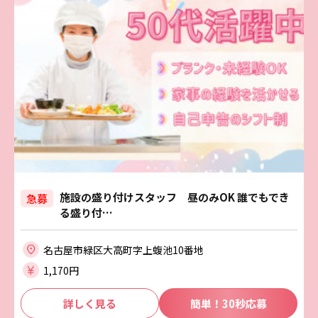
施設の盛り付けスタッフ 昼のみOK 誰でもでき
急募
る盛り付…
名古屋市緑区大高町字上蝮池10番地
1,170円
詳しく見る
簡単！30秒応募