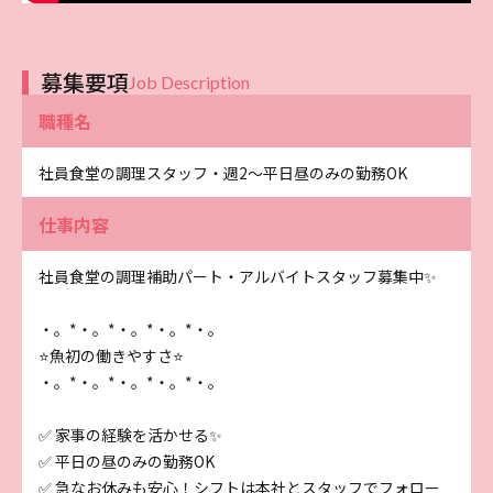
募集要項
Job Description
職種名
社員食堂の調理スタッフ・週2～平日昼のみの勤務OK
仕事内容
社員食堂の調理補助パート・アルバイトスタッフ募集中✨
・。*・。*・。*・。*・。
⭐魚初の働きやすさ⭐
・。*・。*・。*・。*・。
✅ 家事の経験を活かせる✨
✅ 平日の昼のみの勤務OK
✅ 急なお休みも安心！シフトは本社とスタッフでフォロー