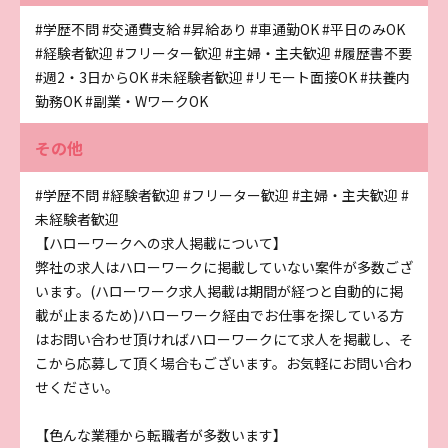
#学歴不問
#交通費支給
#昇給あり
#車通勤OK
#平日のみOK
#経験者歓迎
#フリーター歓迎
#主婦・主夫歓迎
#履歴書不要
#週2・3日からOK
#未経験者歓迎
#リモート面接OK
#扶養内
勤務OK
#副業・WワークOK
その他
#学歴不問
#経験者歓迎
#フリーター歓迎
#主婦・主夫歓迎
#
未経験者歓迎
【ハローワークへの求人掲載について】
弊社の求人はハローワークに掲載していない案件が多数ござ
います。(ハローワーク求人掲載は期間が経つと自動的に掲
載が止まるため)ハローワーク経由でお仕事を探している方
はお問い合わせ頂ければハローワークにて求人を掲載し、そ
こから応募して頂く場合もございます。お気軽にお問い合わ
せください。
【色んな業種から転職者が多数います】