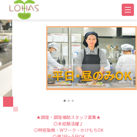
★調理・調理補助スタッフ募集★
◎未経験活躍♪
◎時短勤務・Wワーク・かけもちOK
◎週2日～5日OK