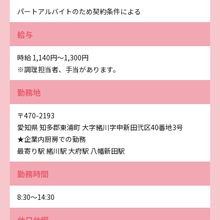
パートアルバイトのため契約条件による
給与
時給 1,140円〜1,300円
※調理担当者、手当があります。
勤務地
〒470-2193
愛知県 知多郡東浦町 大字緒川字申新田弐区40番地3号
★企業内厨房での勤務
最寄り駅 緒川駅 大府駅 八幡新田駅
勤務時間
8:30～14:30
休日休暇