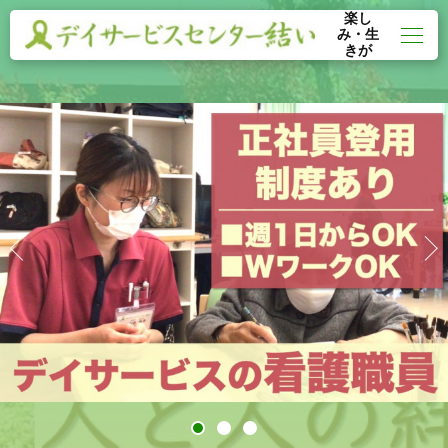
楽し
み・生
きが
い・や
りがい
を見つ
けられ
る施設
に