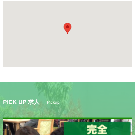
PICK UP 求人
Pickup