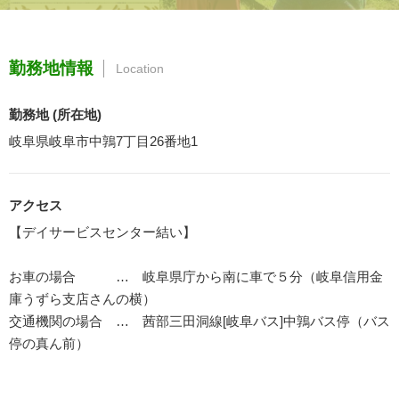
勤務地情報
Location
勤務地 (所在地)
岐阜県岐阜市中鶉7丁目26番地1
アクセス
【デイサービスセンター結い】
お車の場合 … 岐阜県庁から南に車で５分（岐阜信用金
庫うずら支店さんの横）
交通機関の場合 … 茜部三田洞線[岐阜バス]中鶉バス停（バス
停の真ん前）