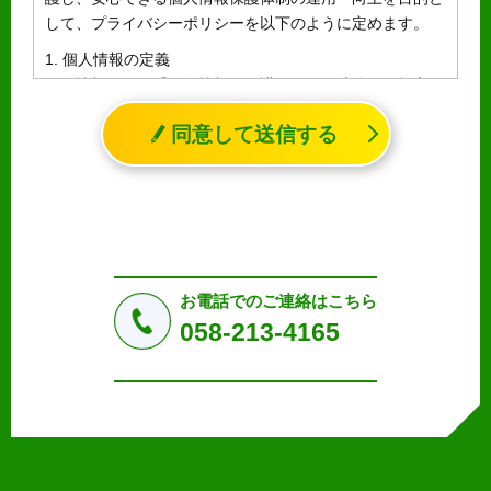
して、プライバシーポリシーを以下のように定めます。
1. 個人情報の定義
個人情報とは、「個人情報の保護に関する法律」に規定さ
れる生存する個人に関する情報であって、氏名、生年月日
同意して送信する
その他の記述等により特定の個人を識別することができる
情報（個人識別情報）を指します。
2. 個人情報の収集、利用、提供
収集した個人情報の使用目的・範囲を下記に限定し、適切
に取り扱います。応募者等の同意を事前に得た場合、又は
法令により許された場合を除き、個人情報を第三者に提供
しません。
お電話でのご連絡はこちら
a.応募者等からのお問い合わせに対応・管理するため
058-213-4165
b.本ウェブサイトにおけるサービスの提供・運用のため
c.重要なお知らせなど必要に応じたご連絡のため
d.上記の利用目的に付随する目的
3. プライバシー尊重
プライバシーを尊重し、収集した個人情報に対し、開示、
訂正、削除、利用停止を求められた時には、合理的な期