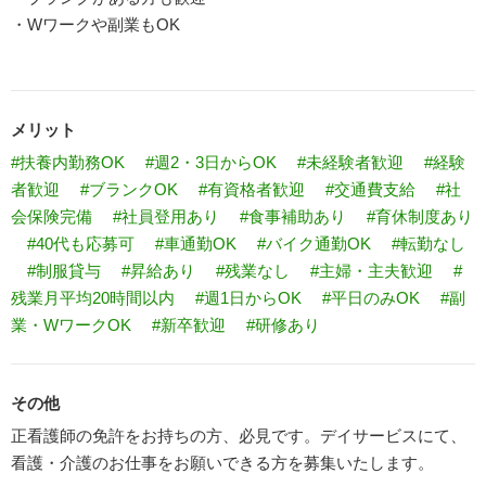
・Wワークや副業もOK
メリット
#扶養内勤務OK
#週2・3日からOK
#未経験者歓迎
#経験
者歓迎
#ブランクOK
#有資格者歓迎
#交通費支給
#社
会保険完備
#社員登用あり
#食事補助あり
#育休制度あり
#40代も応募可
#車通勤OK
#バイク通勤OK
#転勤なし
#制服貸与
#昇給あり
#残業なし
#主婦・主夫歓迎
#
残業月平均20時間以内
#週1日からOK
#平日のみOK
#副
業・WワークOK
#新卒歓迎
#研修あり
その他
正看護師の免許をお持ちの方、必見です。デイサービスにて、
看護・介護のお仕事をお願いできる方を募集いたします。