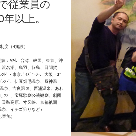
で従業員の
10年以上。
制度（4施設）
実績：ﾊﾜｲ、台湾、韓国、東京、沖
、浜名湖、鳥羽、篠島、日間賀
ﾄﾞ・東京ﾃﾞｨｽﾞﾆｰｼｰ、大阪・ﾕﾆ
士急ﾊｲﾗﾝﾄﾞ、伊豆畑毛温泉、昼神温
知多温泉、吉良温泉、西浦温泉、あわ
しﾂｱｰ、宝塚歌劇公演観劇、劇団
、乗鞍高原、寸又峡、京都祇園
温泉、イチゴ狩りなど）
も実施）