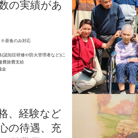
数の実績があ
食）※昼食のみ対応
(認知症研修や防火管理者など)に
研修費旅費支給
職金
格、経験など
心の待遇、充