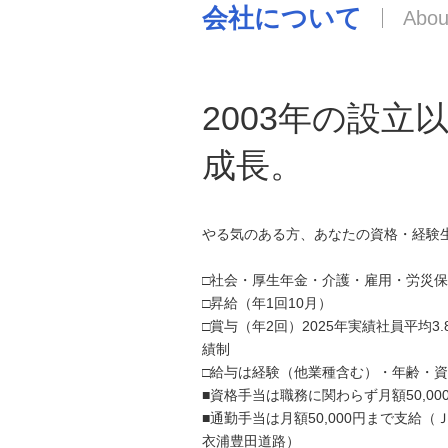
会社について
2003年の設立
成長。
やる気のある方、あなたの資格・経験
□社会・厚生年金・介護・雇用・労災
□昇給（年1回10月）
□賞与（年2回）2025年実績社員平均3.
績制
□給与は経験（他業種含む）・年齢・
■資格手当は職務に関わらず月額50,0
■通勤手当は月額50,000円まで支給
衣浦豊田道路）