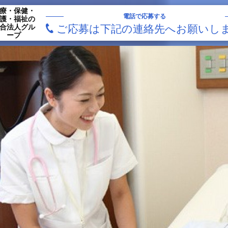
療・保健・
電話で応募する
護・福祉の
合法人グル
ご応募は下記の連絡先へお願いし
ープ