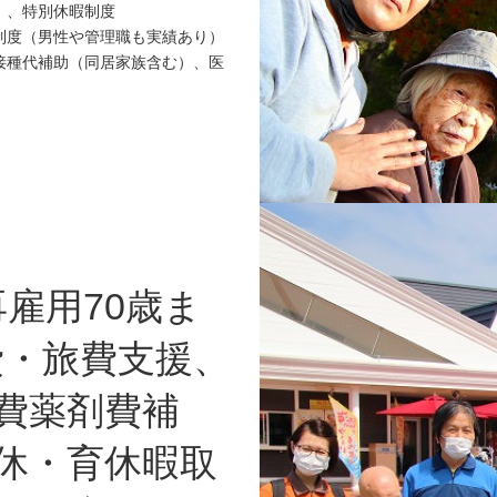
）、特別休暇制度
制度（男性や管理職も実績あり）
予防接種代補助（同居家族含む）、医
）
再雇用70歳ま
費・旅費支援、
費薬剤費補
休・育休暇取