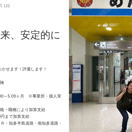
以来、安定的に
生かせます！評価します！
保険
80～5.09ヶ月 ※事業所・個人実
資格・職種により加算支給
00円まで加算支給
（ＪＲ・知多半島道路・南知多道路・