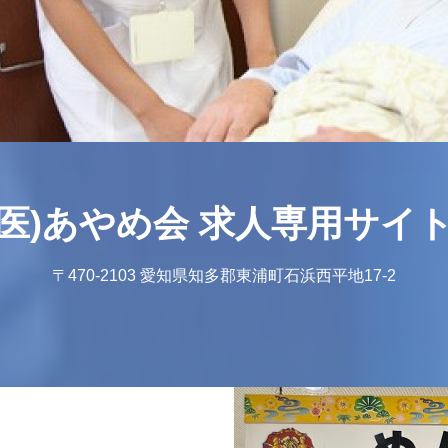
医)あやめ会 求人専用サイ
〒470-2103 愛知県知多郡東浦町石浜西平地17-2