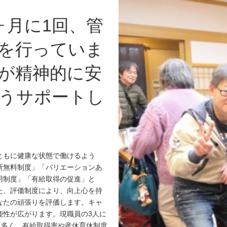
ヶ月に1回、管
を行っていま
が精神的に安
うサポートし
ともに健康な状態で働けるよう
断無料制度」「バリエーションあ
用制度」「有給取得の促進」と
た、評価制度により、向上心を持
なたの頑張りを評価します。キャ
能性が広がります。現職員の3人に
も多く、有給取得率や産休育休制度