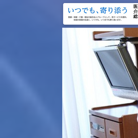
医
介
総