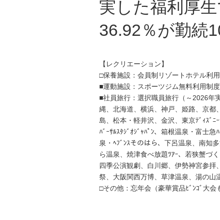
実した福利厚生
36.92％が勤続
【レクリエーション】
□保養施設：会員制リゾートホテル利用
■運動施設：スポーツジム無料利用制度
■社員旅行：選択職員旅行（～2026年
縄、北海道、横浜、神戸、姫路、京都
島、松本・軽井沢、金沢、東京ﾃﾞｨｽﾞﾆｰﾗﾝ
ﾊﾞｰｻﾙｽﾀｼﾞｵｼﾞｬﾊﾟﾝ、箱根温泉・富
泉・ﾍﾌﾞﾝｽそのはら、下呂温泉、南
ら温泉、焼津食べ放題ﾂｱｰ、若狭蟹づく
四季公演観劇、白川郷、伊勢神宮参拝
祭、大阪関西万博、草津温泉、湯の山
□その他：忘年会（豪華賞品ﾋﾞﾝｺﾞ大会