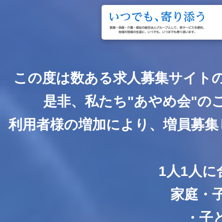
この度は数ある求人募集サイト
是非、私たち"あやめ会"
利用者様の増加により、増員募集
1人1人
家庭・
・子