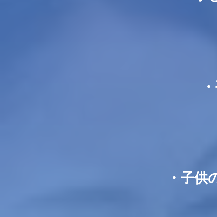
・
・子供