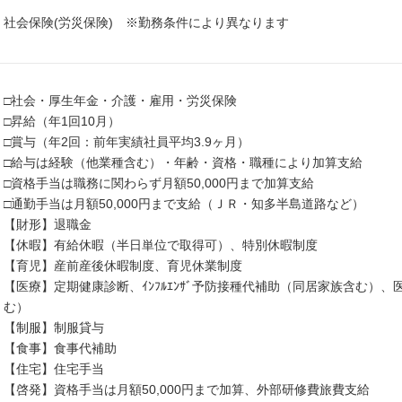
社会保険(労災保険) ※勤務条件により異なります
□社会・厚生年金・介護・雇用・労災保険
□昇給（年1回10月）
□賞与（年2回：前年実績社員平均3.9ヶ月）
□給与は経験（他業種含む）・年齢・資格・職種により加算支給
□資格手当は職務に関わらず月額50,000円まで加算支給
□通勤手当は月額50,000円まで支給（ＪＲ・知多半島道路など）
【財形】退職金
【休暇】有給休暇（半日単位で取得可）、特別休暇制度
【育児】産前産後休暇制度、育児休業制度
【医療】定期健康診断、ｲﾝﾌﾙｴﾝｻﾞ予防接種代補助（同居家族含む）
む）
【制服】制服貸与
【食事】食事代補助
【住宅】住宅手当
【啓発】資格手当は月額50,000円まで加算、外部研修費旅費支給