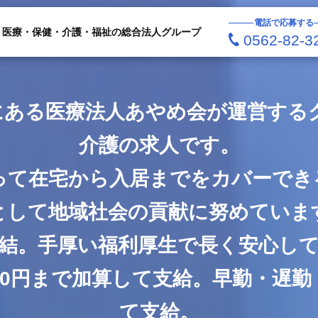
電話で応募する
医療・保健・介護・福祉の総合法人グループ
0562-82-3
にある医療法人あやめ会が運営する
介護の求人です。
って在宅から入居までをカバーでき
として地域社会の貢献に努めていま
結。手厚い福利厚生で長く安心し
000円まで加算して支給。早勤・遅
て支給。