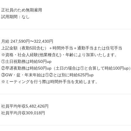
正社員のため無期雇用
試用期間：なし
月給 247,590円〜322,430円
上記金額（夜勤5回含む）＋時間外手当＋通勤手当または住宅手当
※資格・社会人経験(他業種含む)・年齢により加算いたします。
①土日祝勤務は時給50円up
②早遅夜勤務は時給50円up（土日の場合は①と合算して時給100円up
③GW・盆・年末年始は①②とは別に時給625円up
※ミーティングを行う際は時間外手当を支給します。
社員平均年収5,482,426円
社員平均月収309,018円