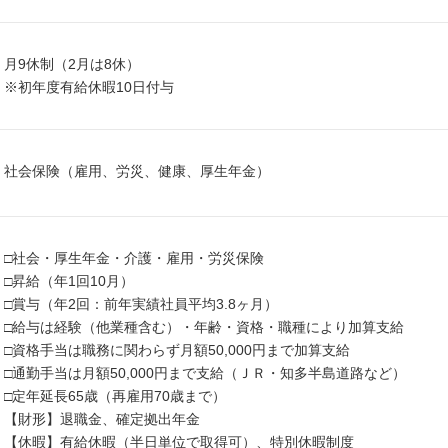
月9休制（2月は8休）
※初年度有給休暇10日付与
社会保険（雇用、労災、健康、厚生年金）
□社会・厚生年金・介護・雇用・労災保険
□昇給（年1回10月）
□賞与（年2回：前年実績社員平均3.8ヶ月）
□給与は経験（他業種含む）・年齢・資格・職種により加算支給
□資格手当は職務に関わらず月額50,000円まで加算支給
□通勤手当は月額50,000円まで支給（ＪＲ・知多半島道路など）
□定年延長65歳（再雇用70歳まで）
【財形】退職金、確定拠出年金
【休暇】有給休暇（半日単位で取得可）、特別休暇制度