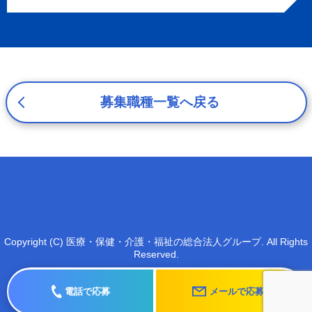
プライバシーを尊重し、収集した個人情報に対し、開示、
訂正、削除、利用停止を求められた時には、合理的な期
間、妥当な範囲内でこれに応じます。
4. 法令等の遵守
応募者等の個人情報の取得、利用その他一切の取り扱いに
ついて、個人情報の保護に関する法律、その他の関連法
募集職種一覧へ戻る
令、及び本プライバシーポリシーを遵守します。
5. 安全管理措置
応募者等の個人情報を正確かつ最新の内容に保つよう努め
るとともに、不正なアクセス、改ざん、漏えい、滅失及び
毀損から保護するため、必要な安全管理措置を講じます。
6. Cookieについて
本ウェブサイトでは、一部のコンテンツにおいてCookieを
Copyright (C) 医療・保健・介護・福祉の総合法人グループ. All Rights
利用しています。 Cookieとは、webコンテンツへのアク
Reserved.
セスに関する情報であり、氏名・メールアドレス・住所・
電話番号は含まれません。また、お使いのブラウザ設定か
らCookieを無効にすることが可能です。
電話で応募
メールで応募