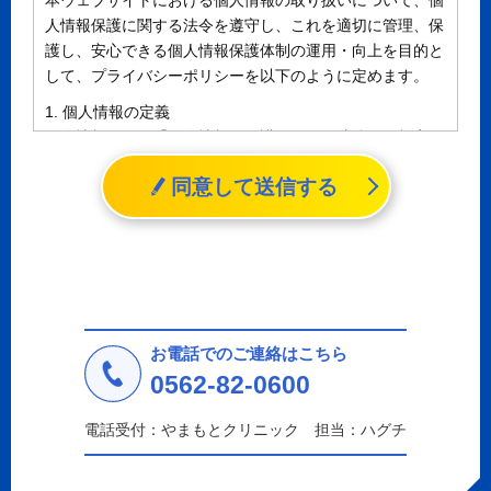
本ウェブサイトにおける個人情報の取り扱いについて、個
人情報保護に関する法令を遵守し、これを適切に管理、保
護し、安心できる個人情報保護体制の運用・向上を目的と
して、プライバシーポリシーを以下のように定めます。
1. 個人情報の定義
個人情報とは、「個人情報の保護に関する法律」に規定さ
れる生存する個人に関する情報であって、氏名、生年月日
同意して送信する
その他の記述等により特定の個人を識別することができる
情報（個人識別情報）を指します。
2. 個人情報の収集、利用、提供
収集した個人情報の使用目的・範囲を下記に限定し、適切
に取り扱います。応募者等の同意を事前に得た場合、又は
法令により許された場合を除き、個人情報を第三者に提供
しません。
お電話でのご連絡はこちら
a.応募者等からのお問い合わせに対応・管理するため
0562-82-0600
b.本ウェブサイトにおけるサービスの提供・運用のため
c.重要なお知らせなど必要に応じたご連絡のため
電話受付：やまもとクリニック 担当：ハグチ
d.上記の利用目的に付随する目的
3. プライバシー尊重