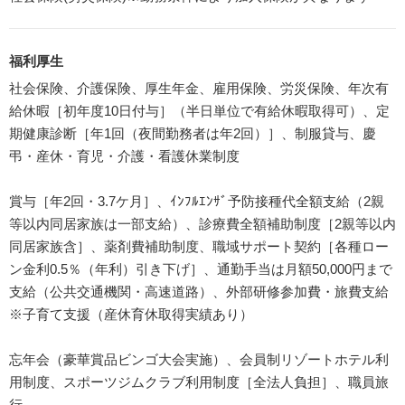
福利厚生
社会保険、介護保険、厚生年金、雇用保険、労災保険、年次有
給休暇［初年度10日付与］（半日単位で有給休暇取得可）、定
期健康診断［年1回（夜間勤務者は年2回）］、制服貸与、慶
弔・産休・育児・介護・看護休業制度
賞与［年2回・3.7ケ月］、ｲﾝﾌﾙｴﾝｻﾞ予防接種代全額支給（2親
等以内同居家族は一部支給）、診療費全額補助制度［2親等以内
同居家族含］、薬剤費補助制度、職域サポート契約［各種ロー
ン金利0.5％（年利）引き下げ］、通勤手当は月額50,000円まで
支給（公共交通機関・高速道路）、外部研修参加費・旅費支給
※子育て支援（産休育休取得実績あり）
忘年会（豪華賞品ビンゴ大会実施）、会員制リゾートホテル利
用制度、スポーツジムクラブ利用制度［全法人負担］、職員旅
行