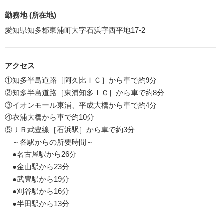
勤務地 (所在地)
愛知県知多郡東浦町大字石浜字西平地17-2
アクセス
①知多半島道路［阿久比ＩＣ］から車で約9分
②知多半島道路［東浦知多ＩＣ］から車で約8分
③イオンモール東浦、平成大橋から車で約4分
④衣浦大橋から車で約10分
⑤ＪＲ武豊線［石浜駅］から車で約3分
～各駅からの所要時間～
●名古屋駅から26分
●金山駅から23分
●武豊駅から19分
●刈谷駅から16分
●半田駅から13分