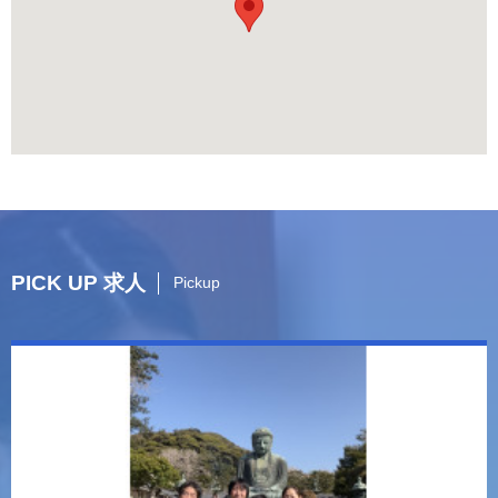
PICK UP 求人
Pickup