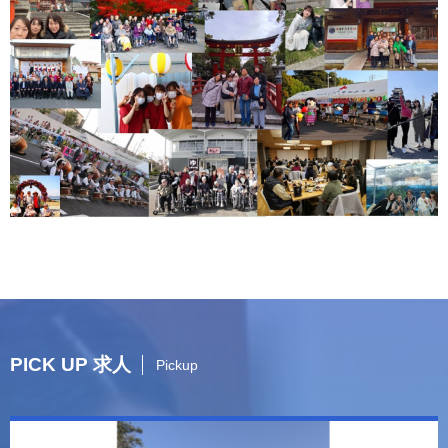
PICK UP 求人
Pickup