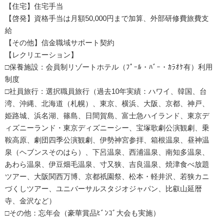
【住宅】住宅手当
【啓発】資格手当は月額50,000円まで加算、外部研修費旅費支
給
【その他】信金職域サポート契約
【レクリエーション】
□保養施設：会員制リゾートホテル（ﾌﾟｰﾙ・ﾊﾞｰ・ｶﾗｵｹ有）利用
制度
□社員旅行：選択職員旅行（過去10年実績：ハワイ、韓国、台
湾、沖縄、北海道（札幌）、東京、横浜、大阪、京都、神戸、
姫路城、浜名湖、篠島、日間賀島、富士急ハイランド、東京デ
ィズニーランド・東京ディズニーシー、宝塚歌劇公演観劇、乗
鞍高原、劇団四季公演観劇、伊勢神宮参拝、箱根温泉、昼神温
泉（ヘブンスそのはら）、下呂温泉、西浦温泉、南知多温泉、
あわら温泉、伊豆畑毛温泉、寸又狭、吉良温泉、焼津食べ放題
ツアー、大阪関西万博、京都祇園祭、松本・軽井沢、若狭カニ
づくしツアー、ユニバーサルスタジオジャパン、比叡山延暦
寺、金沢など）
□その他：忘年会（豪華賞品ﾋﾞﾝｺﾞ大会も実施）