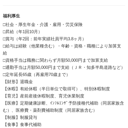
福利厚生
□社会・厚生年金・介護・雇用・労災保険
□昇給（年1回10月）
□賞与（年2回：前年実績社員平均3.8ヶ月）
□給与は経験（他業種含む）・年齢・資格・職種により加算支
給
□資格手当は職務に関わらず月額50,000円まで加算支給
□通勤手当は月額50,000円まで支給（ＪＲ・知多半島道路など）
□定年延長65歳（再雇用70歳まで）
【財形】退職金
【休暇】有給休暇（半日単位で取得可）、特別休暇制度
【育児】産前産後休暇制度、育児休業制度
【医療】定期健康診断、ｲﾝﾌﾙｴﾝｻﾞ予防接種代補助（同居家族含
む）、医療費・薬剤費補助制度（同居家族含む）
【制服】制服貸与
【食事】食事代補助