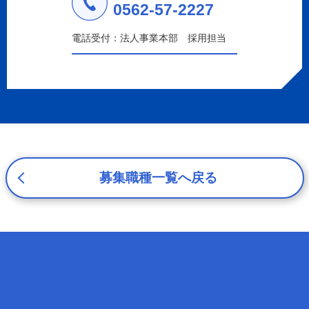
a.応募者等からのお問い合わせに対応・管理するため
0562-57-2227
b.本ウェブサイトにおけるサービスの提供・運用のため
c.重要なお知らせなど必要に応じたご連絡のため
電話受付：法人事業本部 採用担当
d.上記の利用目的に付随する目的
3. プライバシー尊重
プライバシーを尊重し、収集した個人情報に対し、開示、
訂正、削除、利用停止を求められた時には、合理的な期
間、妥当な範囲内でこれに応じます。
4. 法令等の遵守
応募者等の個人情報の取得、利用その他一切の取り扱いに
ついて、個人情報の保護に関する法律、その他の関連法
募集職種一覧へ戻る
令、及び本プライバシーポリシーを遵守します。
5. 安全管理措置
応募者等の個人情報を正確かつ最新の内容に保つよう努め
るとともに、不正なアクセス、改ざん、漏えい、滅失及び
毀損から保護するため、必要な安全管理措置を講じます。
6. Cookieについて
本ウェブサイトでは、一部のコンテンツにおいてCookieを