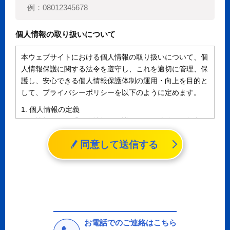
個人情報の取り扱いについて
本ウェブサイトにおける個人情報の取り扱いについて、個
人情報保護に関する法令を遵守し、これを適切に管理、保
護し、安心できる個人情報保護体制の運用・向上を目的と
して、プライバシーポリシーを以下のように定めます。
1. 個人情報の定義
個人情報とは、「個人情報の保護に関する法律」に規定さ
れる生存する個人に関する情報であって、氏名、生年月日
同意して送信する
その他の記述等により特定の個人を識別することができる
情報（個人識別情報）を指します。
2. 個人情報の収集、利用、提供
収集した個人情報の使用目的・範囲を下記に限定し、適切
に取り扱います。応募者等の同意を事前に得た場合、又は
法令により許された場合を除き、個人情報を第三者に提供
しません。
お電話でのご連絡はこちら