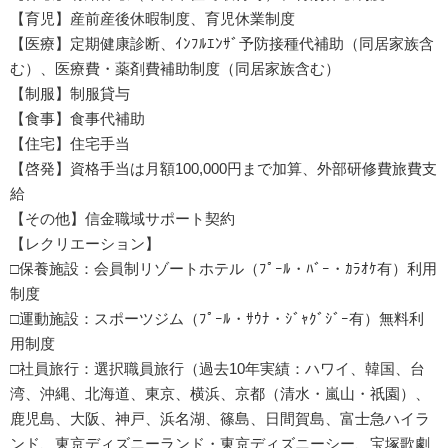
【育児】産前産後休暇制度、育児休業制度
【医療】定期健康診断、ｲﾝﾌﾙｴﾝｻﾞ予防接種代補助（同居家族含
む）、医療費・薬剤費補助制度（同居家族含む）
【制服】制服貸与
【食事】食事代補助
【住宅】住宅手当
【啓発】資格手当は月額100,000円まで加算、外部研修費旅費支
給
【その他】信金職域サポート契約
【レクリエーション】
□保養施設：会員制リゾートホテル（ﾌﾟｰﾙ・ﾊﾞｰ・ｶﾗｵｹ有）利用
制度
□運動施設：スポーツジム（ﾌﾟｰﾙ・ｻｳﾅ・ｼﾞｬｸﾞｼﾞｰ有）無料利
用制度
□社員旅行：選択職員旅行（過去10年実績：ハワイ、韓国、台
湾、沖縄、北海道、東京、横浜、京都（清水・嵐山・祇園）、
鹿児島、大阪、神戸、浜名湖、篠島、日間賀島、富士急ハイラ
ンド、東京ディズニーランド・東京ディズニーシー、宝塚歌劇