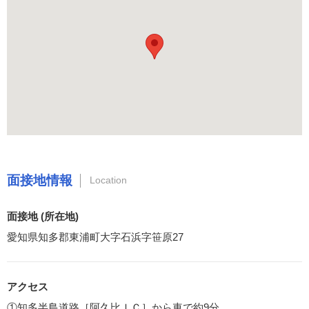
面接地情報
Location
面接地 (所在地)
愛知県知多郡東浦町大字石浜字笹原27
アクセス
①知多半島道路［阿久比ＩＣ］から車で約9分