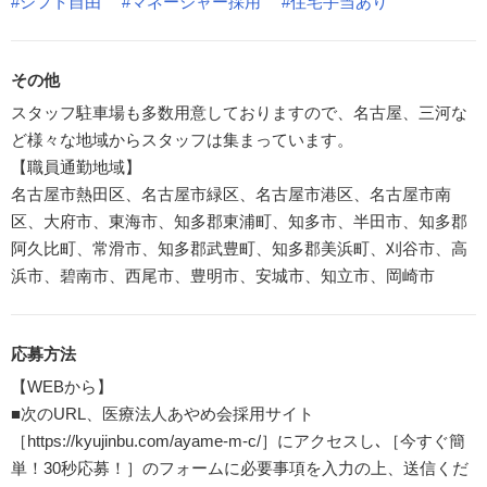
#シフト自由
#マネージャー採用
#住宅手当あり
その他
スタッフ駐車場も多数用意しておりますので、名古屋、三河な
ど様々な地域からスタッフは集まっています。
【職員通勤地域】
名古屋市熱田区、名古屋市緑区、名古屋市港区、名古屋市南
区、大府市、東海市、知多郡東浦町、知多市、半田市、知多郡
阿久比町、常滑市、知多郡武豊町、知多郡美浜町、刈谷市、高
浜市、碧南市、西尾市、豊明市、安城市、知立市、岡崎市
応募方法
【WEBから】
■次のURL、医療法人あやめ会採用サイト
［https://kyujinbu.com/ayame-m-c/］にアクセスし､［今すぐ簡
単！30秒応募！］のフォームに必要事項を入力の上、送信くだ