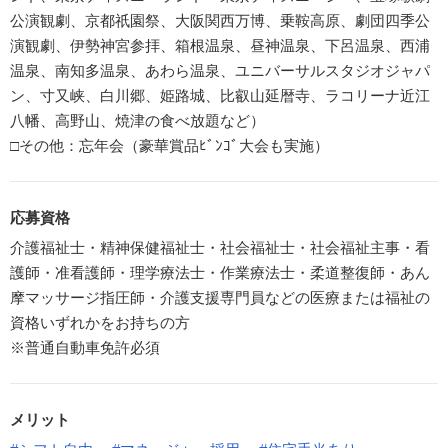
公演観劇、京都祇園祭、大阪関西万博、乗鞍高原、劇団四季公
演観劇、伊勢神宮参拝、箱根温泉、昼神温泉、下呂温泉、西浦
温泉、南知多温泉、あわら温泉、ユニバーサルスタジオジャパ
ン、寸又峡、白川郷、姫路城、比叡山延暦寺、ラコリーナ近江
八幡、高野山、焼津の食べ放題など）
□その他：忘年会（豪華賞品ﾋﾞﾝｺﾞ大会も実施）
応募資格
介護福祉士・精神保健福祉士・社会福祉士・社会福祉主事・看
護師・准看護師・理学療法士・作業療法士・柔道整復師・あん
摩マッサージ指圧師・介護支援専門員などの医療または福祉の
資格いずれかをお持ちの方
※普通自動車免許必須
メリット