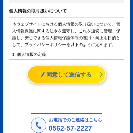
個人情報の取り扱いについて
本ウェブサイトにおける個人情報の取り扱いについて、個
人情報保護に関する法令を遵守し、これを適切に管理、保
護し、安心できる個人情報保護体制の運用・向上を目的と
して、プライバシーポリシーを以下のように定めます。
1. 個人情報の定義
個人情報とは、「個人情報の保護に関する法律」に規定さ
れる生存する個人に関する情報であって、氏名、生年月日
同意して送信する
その他の記述等により特定の個人を識別することができる
情報（個人識別情報）を指します。
2. 個人情報の収集、利用、提供
収集した個人情報の使用目的・範囲を下記に限定し、適切
に取り扱います。応募者等の同意を事前に得た場合、又は
法令により許された場合を除き、個人情報を第三者に提供
しません。
お電話でのご連絡はこちら
a.応募者等からのお問い合わせに対応・管理するため
0562-57-2227
b.本ウェブサイトにおけるサービスの提供・運用のため