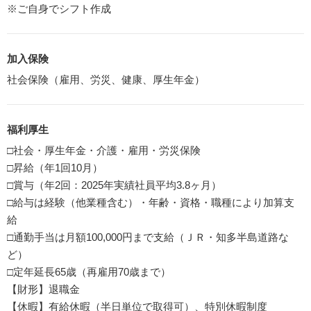
※ご自身でシフト作成
加入保険
社会保険（雇用、労災、健康、厚生年金）
福利厚生
□社会・厚生年金・介護・雇用・労災保険
□昇給（年1回10月）
□賞与（年2回：2025年実績社員平均3.8ヶ月）
□給与は経験（他業種含む）・年齢・資格・職種により加算支
給
□通勤手当は月額100,000円まで支給（ＪＲ・知多半島道路な
ど）
□定年延長65歳（再雇用70歳まで）
【財形】退職金
【休暇】有給休暇（半日単位で取得可）、特別休暇制度