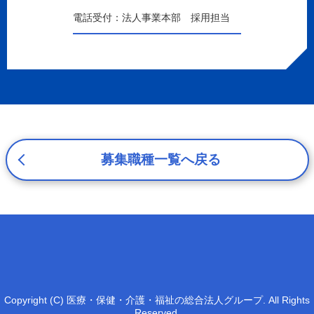
c.重要なお知らせなど必要に応じたご連絡のため
電話受付：法人事業本部 採用担当
d.上記の利用目的に付随する目的
3. プライバシー尊重
プライバシーを尊重し、収集した個人情報に対し、開示、
訂正、削除、利用停止を求められた時には、合理的な期
間、妥当な範囲内でこれに応じます。
4. 法令等の遵守
応募者等の個人情報の取得、利用その他一切の取り扱いに
ついて、個人情報の保護に関する法律、その他の関連法
募集職種一覧へ戻る
令、及び本プライバシーポリシーを遵守します。
5. 安全管理措置
応募者等の個人情報を正確かつ最新の内容に保つよう努め
るとともに、不正なアクセス、改ざん、漏えい、滅失及び
毀損から保護するため、必要な安全管理措置を講じます。
6. Cookieについて
本ウェブサイトでは、一部のコンテンツにおいてCookieを
Copyright (C) 医療・保健・介護・福祉の総合法人グループ. All Rights
利用しています。 Cookieとは、webコンテンツへのアク
Reserved.