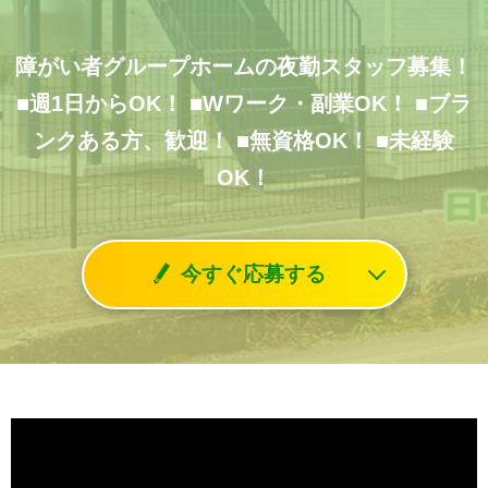
障がい者グループホームの夜勤スタッフ募集！
■週1日からOK！
■Wワーク・副業OK！
■ブラ
ンクある方、歓迎！
■無資格OK！
■未経験
OK！
今すぐ応募する