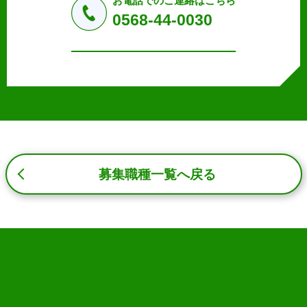
お電話でのご連絡はこちら
a.応募者等からのお問い合わせに対応・管理するため
0568-44-0030
b.本ウェブサイトにおけるサービスの提供・運用のため
c.重要なお知らせなど必要に応じたご連絡のため
d.上記の利用目的に付随する目的
3. プライバシー尊重
プライバシーを尊重し、収集した個人情報に対し、開示、
訂正、削除、利用停止を求められた時には、合理的な期
間、妥当な範囲内でこれに応じます。
4. 法令等の遵守
応募者等の個人情報の取得、利用その他一切の取り扱いに
募集職種一覧へ戻る
ついて、個人情報の保護に関する法律、その他の関連法
令、及び本プライバシーポリシーを遵守します。
5. 安全管理措置
応募者等の個人情報を正確かつ最新の内容に保つよう努め
るとともに、不正なアクセス、改ざん、漏えい、滅失及び
毀損から保護するため、必要な安全管理措置を講じます。
6. Cookieについて