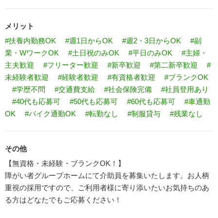
メリット
#扶養内勤務OK
#週1日からOK
#週2・3日からOK
#副
業・WワークOK
#土日祝のみOK
#平日のみOK
#主婦・
主夫歓迎
#フリーター歓迎
#新卒歓迎
#第二新卒歓迎
#
未経験者歓迎
#経験者歓迎
#有資格者歓迎
#ブランクOK
#学歴不問
#交通費支給
#社会保険完備
#社員登用あり
#40代も応募可
#50代も応募可
#60代も応募可
#車通勤
OK
#バイク通勤OK
#転勤なし
#制服貸与
#残業なし
その他
【無資格・未経験・ブランクOK！】
障がい者グループホームにて介助員を募集いたします。お人柄
重視の採用ですので、ご利用者様に寄り添いたいお気持ちのあ
る方はどなたでもご応募ください！