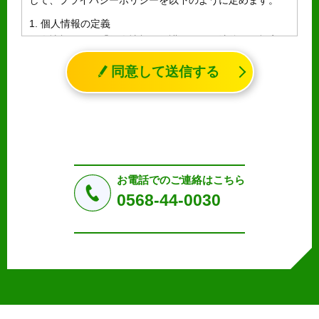
1. 個人情報の定義
個人情報とは、「個人情報の保護に関する法律」に規定さ
れる生存する個人に関する情報であって、氏名、生年月日
同意して送信する
その他の記述等により特定の個人を識別することができる
情報（個人識別情報）を指します。
2. 個人情報の収集、利用、提供
収集した個人情報の使用目的・範囲を下記に限定し、適切
に取り扱います。応募者等の同意を事前に得た場合、又は
法令により許された場合を除き、個人情報を第三者に提供
しません。
お電話でのご連絡はこちら
a.応募者等からのお問い合わせに対応・管理するため
0568-44-0030
b.本ウェブサイトにおけるサービスの提供・運用のため
c.重要なお知らせなど必要に応じたご連絡のため
d.上記の利用目的に付随する目的
3. プライバシー尊重
プライバシーを尊重し、収集した個人情報に対し、開示、
訂正、削除、利用停止を求められた時には、合理的な期
間、妥当な範囲内でこれに応じます。