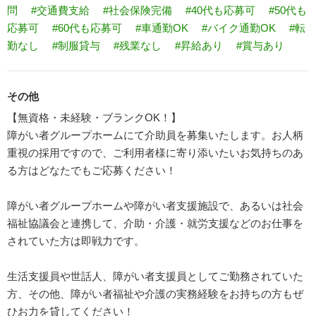
問
#交通費支給
#社会保険完備
#40代も応募可
#50代も
応募可
#60代も応募可
#車通勤OK
#バイク通勤OK
#転
勤なし
#制服貸与
#残業なし
#昇給あり
#賞与あり
その他
【無資格・未経験・ブランクOK！】
障がい者グループホームにて介助員を募集いたします。お人柄
重視の採用ですので、ご利用者様に寄り添いたいお気持ちのあ
る方はどなたでもご応募ください！
障がい者グループホームや障がい者支援施設で、あるいは社会
福祉協議会と連携して、介助・介護・就労支援などのお仕事を
されていた方は即戦力です。
生活支援員や世話人、障がい者支援員としてご勤務されていた
方、その他、障がい者福祉や介護の実務経験をお持ちの方もぜ
ひお力を貸してください！