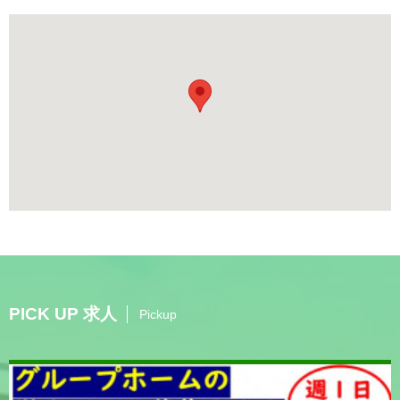
PICK UP 求人
Pickup