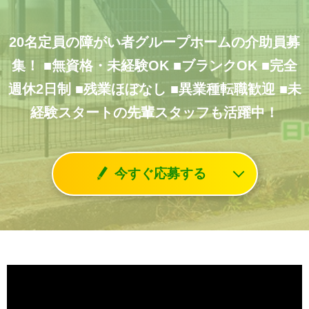
20名定員の障がい者グループホームの介助員募
集！
■無資格・未経験OK
■ブランクOK
■完全
週休2日制
■残業ほぼなし
■異業種転職歓迎
■未
経験スタートの先輩スタッフも活躍中！
今すぐ応募する