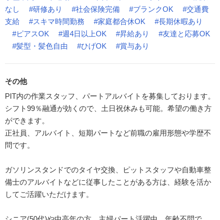
なし
#研修あり
#社会保険完備
#ブランクOK
#交通費
支給
#スキマ時間勤務
#家庭都合休OK
#長期休暇あり
#ピアスOK
#週4日以上OK
#昇給あり
#友達と応募OK
#髪型・髪色自由
#ひげOK
#賞与あり
その他
PIT内の作業スタッフ、パートアルバイトを募集しております。
シフト99％融通が効くので、土日祝休みも可能。希望の働き方
ができます。
正社員、アルバイト、短期パートなど前職の雇用形態や学歴不
問です。
ガソリンスタンドでのタイヤ交換、ピットスタッフや自動車整
備士のアルバイトなどに従事したことがある方は、経験を活か
してご活躍いただけます。
シニア(50代)や中高年の方、主婦パート活躍中。年齢不問で