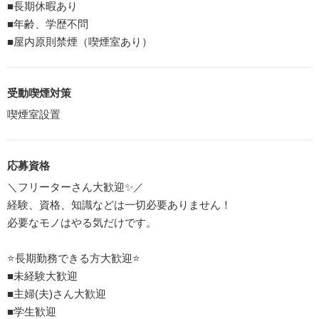
■長期休暇あり
■年齢、学歴不問
■屋内原則禁煙（喫煙室あり）
受動喫煙対策
喫煙室設置
応募資格
＼フリーターさん⼤歓迎✨／
経験、資格、知識などは一切必要ありません！
必要なモノはやる気だけです。
⭐⻑期勤務できる⽅⼤歓迎⭐
■未経験⼤歓迎
■主婦(夫)さん⼤歓迎
■学生歓迎