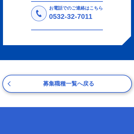
法令により許された場合を除き、個人情報を第三者に提供
しません。
お電話でのご連絡はこちら
a.応募者等からのお問い合わせに対応・管理するため
0532-32-7011
b.本ウェブサイトにおけるサービスの提供・運用のため
c.重要なお知らせなど必要に応じたご連絡のため
d.上記の利用目的に付随する目的
3. プライバシー尊重
プライバシーを尊重し、収集した個人情報に対し、開示、
訂正、削除、利用停止を求められた時には、合理的な期
間、妥当な範囲内でこれに応じます。
4. 法令等の遵守
応募者等の個人情報の取得、利用その他一切の取り扱いに
募集職種一覧へ戻る
ついて、個人情報の保護に関する法律、その他の関連法
令、及び本プライバシーポリシーを遵守します。
5. 安全管理措置
応募者等の個人情報を正確かつ最新の内容に保つよう努め
るとともに、不正なアクセス、改ざん、漏えい、滅失及び
毀損から保護するため、必要な安全管理措置を講じます。