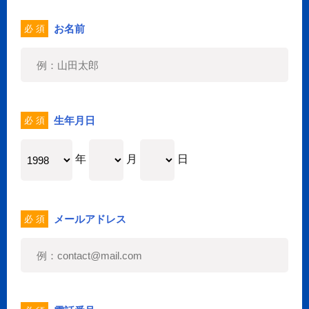
お名前
必 須
生年月日
必 須
年
月
日
メールアドレス
必 須