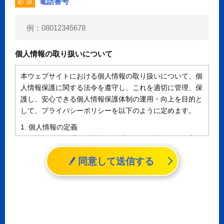
電話番号
必 須
個人情報の取り扱いについて
本ウェブサイトにおける個人情報の取り扱いについて、個
人情報保護に関する法令を遵守し、これを適切に管理、保
護し、安心できる個人情報保護体制の運用・向上を目的と
して、プライバシーポリシーを以下のように定めます。
1. 個人情報の定義
個人情報とは、「個人情報の保護に関する法律」に規定さ
れる生存する個人に関する情報であって、氏名、生年月日
同意して送信する
その他の記述等により特定の個人を識別することができる
情報（個人識別情報）を指します。
2. 個人情報の収集、利用、提供
収集した個人情報の使用目的・範囲を下記に限定し、適切
に取り扱います。応募者等の同意を事前に得た場合、又は