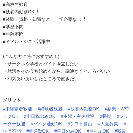
■高校生歓迎
■扶養内勤務OK︕
■経験・資格・知識など、⼀切必要なし︕
■学歴不問
■年齢不問
■ミドル・シニア活躍中
(こんな方に特におすすめ！)
・サークルや学校とバイト両立したい
・就活もそのうち始めるから、融通きくところがいい
・和気あいあいしたところで働きたい
メリット
#未経験者歓迎
#経験者歓迎
#扶養内勤務OK
#副業・Wワ
ークOK
#土日祝のみOK
#主婦・主夫歓迎
#長期
#フリ
ーター歓迎
#バイク通勤OK
#シフト自由
#大量募集
#
学歴不問
#車通勤OK
#平日のみOK
#ネイルOK
#残業