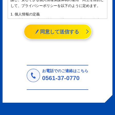
して、プライバシーポリシーを以下のように定めます。
1. 個人情報の定義
個人情報とは、「個人情報の保護に関する法律」に規定さ
れる生存する個人に関する情報であって、氏名、生年月日
同意して送信する
その他の記述等により特定の個人を識別することができる
情報（個人識別情報）を指します。
2. 個人情報の収集、利用、提供
収集した個人情報の使用目的・範囲を下記に限定し、適切
に取り扱います。応募者等の同意を事前に得た場合、又は
法令により許された場合を除き、個人情報を第三者に提供
しません。
お電話でのご連絡はこちら
a.応募者等からのお問い合わせに対応・管理するため
0561-37-0770
b.本ウェブサイトにおけるサービスの提供・運用のため
c.重要なお知らせなど必要に応じたご連絡のため
d.上記の利用目的に付随する目的
3. プライバシー尊重
プライバシーを尊重し、収集した個人情報に対し、開示、
訂正、削除、利用停止を求められた時には、合理的な期