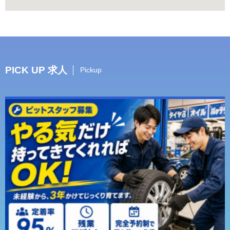
PICK UP 求人
Pickup