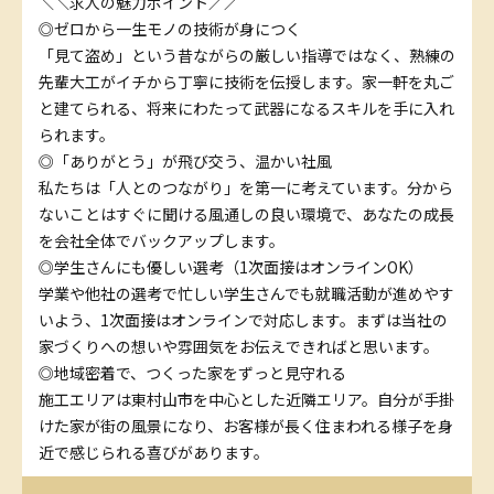
＼＼求人の魅力ポイント／／
◎ゼロから一生モノの技術が身につく
「見て盗め」という昔ながらの厳しい指導ではなく、熟練の
先輩大工がイチから丁寧に技術を伝授します。家一軒を丸ご
と建てられる、将来にわたって武器になるスキルを手に入れ
られます。
◎「ありがとう」が飛び交う、温かい社風
私たちは「人とのつながり」を第一に考えています。分から
ないことはすぐに聞ける風通しの良い環境で、あなたの成長
を会社全体でバックアップします。
◎学生さんにも優しい選考（1次面接はオンラインOK）
学業や他社の選考で忙しい学生さんでも就職活動が進めやす
いよう、1次面接はオンラインで対応します。まずは当社の
家づくりへの想いや雰囲気をお伝えできればと思います。
◎地域密着で、つくった家をずっと見守れる
施工エリアは東村山市を中心とした近隣エリア。自分が手掛
けた家が街の風景になり、お客様が長く住まわれる様子を身
近で感じられる喜びがあります。