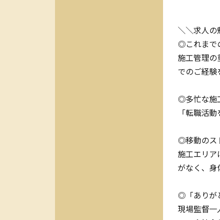
＼＼求人の
◎これまで
施工管理の
でのご経験
◎多忙な施
「転職活動
◎移動のス
施工エリア
がなく、身
◎「ありが
現場監督一