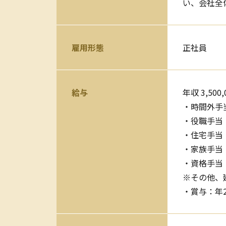
い、会社全
雇用形態
正社員
給与
年収 3,500
・時間外手
・役職手当
・住宅手当（
・家族手当（
・資格手当（
※その他、
・賞与：年