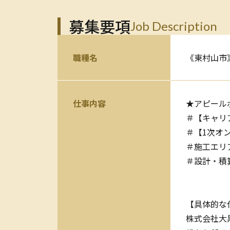
募集要項
Job Description
職種名
《東村山市
仕事内容
★アピール
＃【キャリ
＃【1次オ
＃施工エリ
＃設計・積
【具体的な
株式会社大