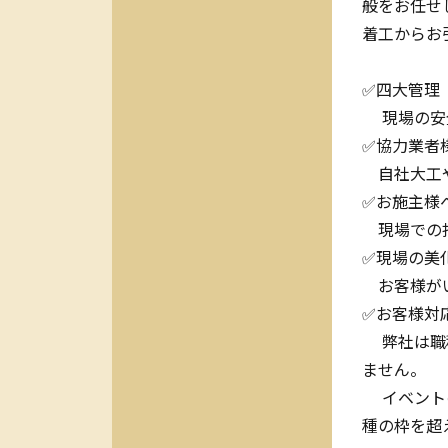
般をお任せ
着工からお
✅四大管理
現場の安全
✅協力業者
自社大工や
✅お施主様
現場での打
✅現場の美
お客様がい
✅お客様対
弊社は職種
ません。
イベントの
種の枠を超