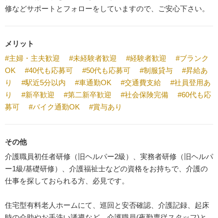
修などサポートとフォローをしていますので、ご安心下さい。
メリット
#主婦・主夫歓迎
#未経験者歓迎
#経験者歓迎
#ブランク
OK
#40代も応募可
#50代も応募可
#制服貸与
#昇給あ
り
#駅近5分以内
#車通勤OK
#交通費支給
#社員登用あ
り
#新卒歓迎
#第二新卒歓迎
#社会保険完備
#60代も応
募可
#バイク通勤OK
#賞与あり
その他
介護職員初任者研修（旧ヘルパー2級）、実務者研修（旧ヘルパ
ー1級/基礎研修）、介護福祉士などの資格をお持ちで、介護の
仕事を探しておられる方、必見です。
住宅型有料老人ホームにて、巡回と安否確認、介護記録、起床
時の介助やお手洗い誘導など、介護職員(夜勤専従スタッフ)と