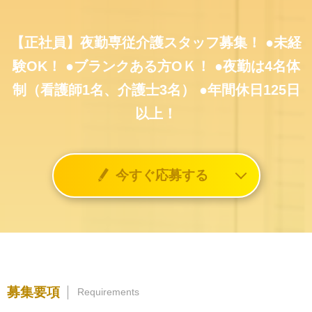
【正社員】夜勤専従介護スタッフ募集！
●未経
験OK！
●ブランクある方OＫ！
●夜勤は4名体
制（看護師1名、介護士3名）
●年間休日125日
以上！
今すぐ応募する
募集要項
Requirements