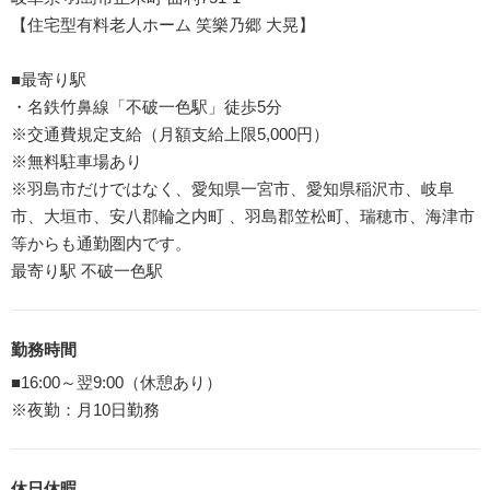
【住宅型有料老人ホーム 笑樂乃郷 大晃】
■最寄り駅
・名鉄竹鼻線「不破一色駅」徒歩5分
※交通費規定支給（月額支給上限5,000円）
※無料駐車場あり
※羽島市だけではなく、愛知県一宮市、愛知県稲沢市、岐阜
市、大垣市、安八郡輪之内町 、羽島郡笠松町、瑞穂市、海津市
等からも通勤圏内です。
最寄り駅 不破一色駅
勤務時間
■16:00～翌9:00（休憩あり）
※夜勤：月10日勤務
休日休暇