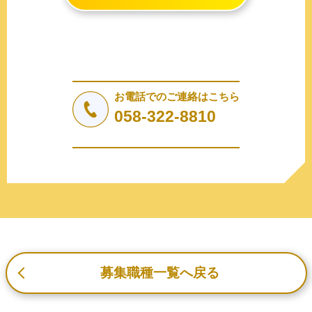
情報（個人識別情報）を指します。
2. 個人情報の収集、利用、提供
収集した個人情報の使用目的・範囲を下記に限定し、適切
に取り扱います。応募者等の同意を事前に得た場合、又は
法令により許された場合を除き、個人情報を第三者に提供
しません。
お電話でのご連絡はこちら
a.応募者等からのお問い合わせに対応・管理するため
058-322-8810
b.本ウェブサイトにおけるサービスの提供・運用のため
c.重要なお知らせなど必要に応じたご連絡のため
d.上記の利用目的に付随する目的
3. プライバシー尊重
プライバシーを尊重し、収集した個人情報に対し、開示、
訂正、削除、利用停止を求められた時には、合理的な期
間、妥当な範囲内でこれに応じます。
4. 法令等の遵守
応募者等の個人情報の取得、利用その他一切の取り扱いに
募集職種一覧へ戻る
ついて、個人情報の保護に関する法律、その他の関連法
令、及び本プライバシーポリシーを遵守します。