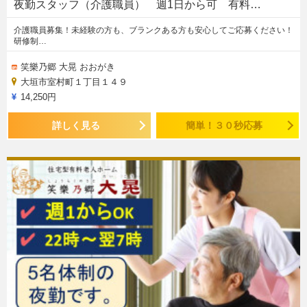
夜勤スタッフ（介護職員） 週1日から可 有料…
介護職員募集！未経験の方も、ブランクある方も安心してご応募ください！
研修制…
笑樂乃郷 大晃 おおがき
大垣市室村町１丁目１４９
14,250円
詳しく見る
簡単！３０秒応募