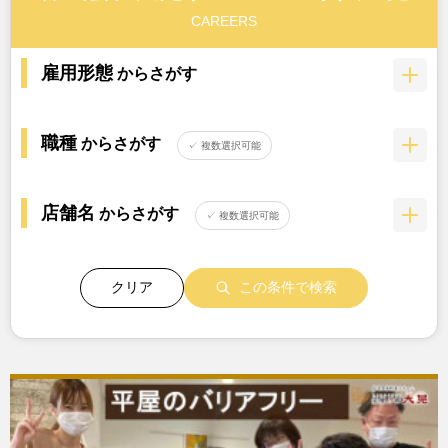
CAREERS
雇用形態
からさがす
職種
からさがす
✓ 複数選択可能
店舗名
からさがす
✓ 複数選択可能
クリア
この条件で検索