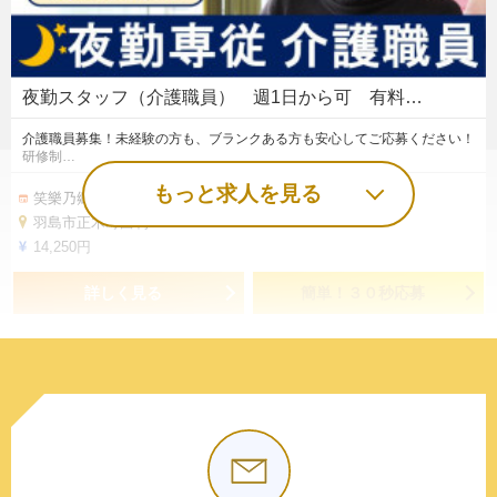
夜勤スタッフ（介護職員） 週1日から可 有料…
介護職員募集！未経験の方も、ブランクある方も安心してご応募ください！
研修制…
もっと求人を見る
笑樂乃郷 大晃
羽島市正木町曲利751-1
14,250円
詳しく見る
簡単！３０秒応募