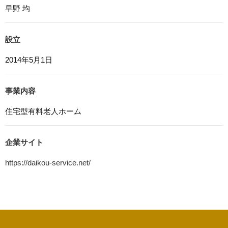
早野 均
7. アクセス解析ツールについて
本ウェブサイトでは、Google LLCが提供するアクセス解
設立
析ツール「Googleアナリティクス」を利用しています。
Googleアナリティクスは、トラフィックデータの収集の
2014年5月1日
ためにCookieを使用しています。このトラフィックデータ
は匿名で収集されており、個人を特定するものではありま
せん。この機能はCookieを無効にすることで収集を拒否す
事業内容
ることが出来ます。
住宅型有料老人ホーム
8. プライバシーポリシーの変更
本プライバシーポリシーの内容は、法令その他本プライバ
シーポリシーで別段の定めのある事項を除いて，応募者等
企業サイト
に通知することなく変更することができるものとします。
https://daikou-service.net/
9. お問い合わせ窓口
本プライバシーポリシーに関するお問い合わせは、下記ま
でお願いいたします。
株式会社大晃サービス
電話：058-322-8810