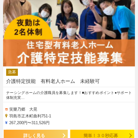
急募
介護特定技能 有料老人ホーム 未経験可
ナーシングホームの介護職員を募集します！■おすすめポイント●サポート
体制充実…
笑樂乃郷 大晃
羽島市正木町曲利751-1
267,200円〜311,526円
詳しく見る
簡単！３０秒応募