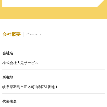
3. プライバシー尊重
プライバシーを尊重し、収集した個人情報に対し、開示、
訂正、削除、利用停止を求められた時には、合理的な期
間、妥当な範囲内でこれに応じます。
4. 法令等の遵守
会社概要
Company
応募者等の個人情報の取得、利用その他一切の取り扱いに
ついて、個人情報の保護に関する法律、その他の関連法
令、及び本プライバシーポリシーを遵守します。
会社名
5. 安全管理措置
応募者等の個人情報を正確かつ最新の内容に保つよう努め
株式会社大晃サービス
るとともに、不正なアクセス、改ざん、漏えい、滅失及び
毀損から保護するため、必要な安全管理措置を講じます。
所在地
6. Cookieについて
本ウェブサイトでは、一部のコンテンツにおいてCookieを
岐阜県羽島市正木町曲利751番地１
利用しています。 Cookieとは、webコンテンツへのアク
セスに関する情報であり、氏名・メールアドレス・住所・
電話番号は含まれません。また、お使いのブラウザ設定か
代表者名
らCookieを無効にすることが可能です。