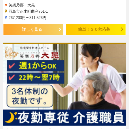
笑樂乃郷 大晃
羽島市正木町曲利751-1
267,200円〜311,526円
詳しく見る
簡単！３０秒応募