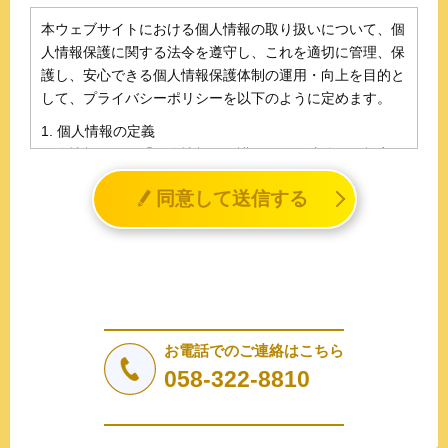
本ウェブサイトにおける個人情報の取り扱いについて、個
人情報保護に関する法令を遵守し、これを適切に管理、保
護し、安心できる個人情報保護体制の運用・向上を目的と
して、プライバシーポリシーを以下のように定めます。
1. 個人情報の定義
個人情報とは、「個人情報の保護に関する法律」に規定さ
れる生存する個人に関する情報であって、氏名、生年月日
同意して送信する
その他の記述等により特定の個人を識別することができる
情報（個人識別情報）を指します。
2. 個人情報の収集、利用、提供
収集した個人情報の使用目的・範囲を下記に限定し、適切
に取り扱います。応募者等の同意を事前に得た場合、又は
法令により許された場合を除き、個人情報を第三者に提供
しません。
お電話でのご連絡はこちら
a.応募者等からのお問い合わせに対応・管理するため
058-322-8810
b.本ウェブサイトにおけるサービスの提供・運用のため
c.重要なお知らせなど必要に応じたご連絡のため
d.上記の利用目的に付随する目的