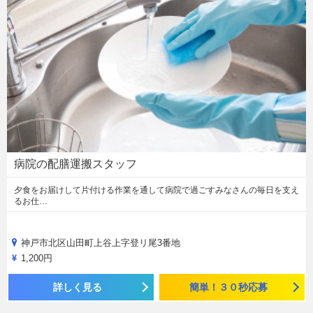
病院の配膳運搬スタッフ
夕食をお届けして片付ける作業を通して病院で過ごすみなさんの毎日を支え
るお仕…
神戸市北区山田町上谷上字登リ尾3番地
1,200円
詳しく見る
簡単！３０秒応募