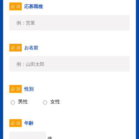
応募職種
必 須
お名前
必 須
性別
必 須
男性
女性
年齢
必 須