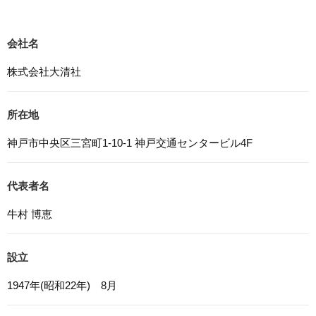
4. 法令等の遵守
応募者等の個人情報の取得、利用その他一切の取り扱いに
ついて、個人情報の保護に関する法律、その他の関連法
会社名
令、及び本プライバシーポリシーを遵守します。
株式会社大清社
5. 安全管理措置
応募者等の個人情報を正確かつ最新の内容に保つよう努め
所在地
るとともに、不正なアクセス、改ざん、漏えい、滅失及び
毀損から保護するため、必要な安全管理措置を講じます。
神戸市中央区三宮町1-10-1 神戸交通センタービル4F
6. Cookieについて
本ウェブサイトでは、一部のコンテンツにおいてCookieを
代表者名
利用しています。 Cookieとは、webコンテンツへのアク
セスに関する情報であり、氏名・メールアドレス・住所・
牛村 博恵
電話番号は含まれません。また、お使いのブラウザ設定か
らCookieを無効にすることが可能です。
設立
7. アクセス解析ツールについて
本ウェブサイトでは、Google LLCが提供するアクセス解
1947年(昭和22年) 8月
析ツール「Googleアナリティクス」を利用しています。
Googleアナリティクスは、トラフィックデータの収集の