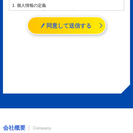
1. 個人情報の定義
個人情報とは、「個人情報の保護に関する法律」に規定さ
れる生存する個人に関する情報であって、氏名、生年月日
同意して送信する
その他の記述等により特定の個人を識別することができる
情報（個人識別情報）を指します。
2. 個人情報の収集、利用、提供
収集した個人情報の使用目的・範囲を下記に限定し、適切
に取り扱います。応募者等の同意を事前に得た場合、又は
法令により許された場合を除き、個人情報を第三者に提供
しません。
a.応募者等からのお問い合わせに対応・管理するため
b.本ウェブサイトにおけるサービスの提供・運用のため
c.重要なお知らせなど必要に応じたご連絡のため
d.上記の利用目的に付随する目的
3. プライバシー尊重
プライバシーを尊重し、収集した個人情報に対し、開示、
訂正、削除、利用停止を求められた時には、合理的な期
会社概要
間、妥当な範囲内でこれに応じます。
Company