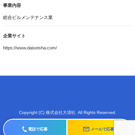
ためにCookieを使用しています。このトラフィックデータ
事業内容
は匿名で収集されており、個人を特定するものではありま
せん。この機能はCookieを無効にすることで収集を拒否す
総合ビルメンテナンス業
ることが出来ます。
8. プライバシーポリシーの変更
企業サイト
本プライバシーポリシーの内容は、法令その他本プライバ
https://www.daiseisha.com/
シーポリシーで別段の定めのある事項を除いて，応募者等
に通知することなく変更することができるものとします。
9. お問い合わせ窓口
本プライバシーポリシーに関するお問い合わせは、下記ま
でお願いいたします。
株式会社大清社
電話：
Copyright (C) 株式会社大清社. All Rights Reserved.
電話で応募
メールで応募