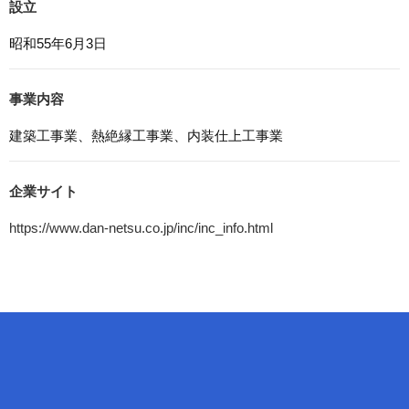
設立
7. アクセス解析ツールについて
本ウェブサイトでは、Google LLCが提供するアクセス解
昭和55年6月3日
析ツール「Googleアナリティクス」を利用しています。
Googleアナリティクスは、トラフィックデータの収集の
ためにCookieを使用しています。このトラフィックデータ
事業内容
は匿名で収集されており、個人を特定するものではありま
せん。この機能はCookieを無効にすることで収集を拒否す
建築工事業、熱絶縁工事業、内装仕上工事業
ることが出来ます。
8. プライバシーポリシーの変更
企業サイト
本プライバシーポリシーの内容は、法令その他本プライバ
https://www.dan-netsu.co.jp/inc/inc_info.html
シーポリシーで別段の定めのある事項を除いて，応募者等
に通知することなく変更することができるものとします。
9. お問い合わせ窓口
本プライバシーポリシーに関するお問い合わせは、下記ま
でお願いいたします。
株式会社ダンネツ
電話：