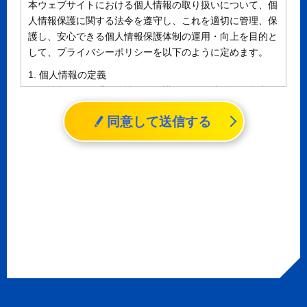
本ウェブサイトにおける個人情報の取り扱いについて、個
人情報保護に関する法令を遵守し、これを適切に管理、保
護し、安心できる個人情報保護体制の運用・向上を目的と
して、プライバシーポリシーを以下のように定めます。
1. 個人情報の定義
個人情報とは、「個人情報の保護に関する法律」に規定さ
れる生存する個人に関する情報であって、氏名、生年月日
同意して送信する
その他の記述等により特定の個人を識別することができる
情報（個人識別情報）を指します。
2. 個人情報の収集、利用、提供
収集した個人情報の使用目的・範囲を下記に限定し、適切
に取り扱います。応募者等の同意を事前に得た場合、又は
法令により許された場合を除き、個人情報を第三者に提供
しません。
a.応募者等からのお問い合わせに対応・管理するため
b.本ウェブサイトにおけるサービスの提供・運用のため
c.重要なお知らせなど必要に応じたご連絡のため
d.上記の利用目的に付随する目的