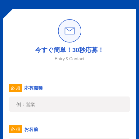
今すぐ簡単！30秒応募！
Entry＆Contact
応募職種
必 須
お名前
必 須