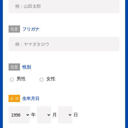
フリガナ
任意
性別
任意
男性
女性
生年月日
必 須
年
月
日