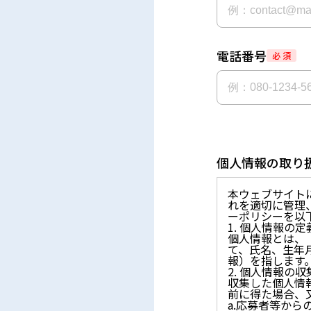
電話番号
必 須
個人情報の取り
本ウェブサイト
れを適切に管理
ーポリシーを以
1. 個人情報の定
個人情報とは、
て、氏名、生年
報）を指します
2. 個人情報の
収集した個人情
前に得た場合、
a.応募者等か