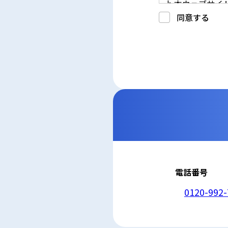
b.本ウェブサ
c.重要なお知
同意する
d.上記の利用目
3. プライバシー
プライバシーを
には、合理的な
4. 法令等の遵守
応募者等の個人
律、その他の関
5. 安全管理措置
応募者等の個人
ん、漏えい、滅
6. Cookieにつ
本ウェブサイトで
コンテンツへの
ません。また、お
7. アクセス解
本ウェブサイトで
利用しています。
しています。こ
せん。この機能は
電話番号
8. プライバシ
本プライバシー
を除いて，応募
0120-992-
9. お問い合わせ
本プライバシー
株式会社GS STA
電話：0120-992-