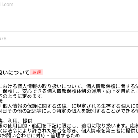
扱いについて
必 須
における個人情報の取り扱いについて、個人情報保護に関する
、保護し、安心できる個人情報保護体制の運用・向上を目的と
下のように定めます。
義
「個人情報の保護に関する法律」に規定される生存する個人に
月日その他の記述等により特定の個人を識別することができる
。
収集、利用、提供
報の使用目的・範囲を下記に限定し、適切に取り扱います。応
又は法令により許された場合を除き、個人情報を第三者に提供
らのお問い合わせに対応・管理するため