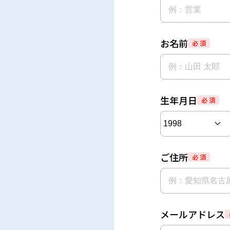
お名前
必 須
生年月日
必 須
ご住所
必 須
メールアドレス