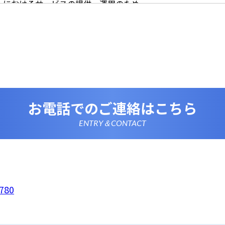
イトにおけるサービスの提供・運用のため
らせなど必要に応じたご連絡のため
的に付随する目的
尊重
尊重し、収集した個人情報に対し、開示、訂正、削除、利用停
期間、妥当な範囲内でこれに応じます。
情報の取得、利用その他一切の取り扱いについて、個人情報の
連法令、及び本プライバシーポリシーを遵守します。
情報を正確かつ最新の内容に保つよう努めるとともに、不正な
失及び毀損から保護するため、必要な安全管理措置を講じます
いて
お電話でのご連絡はこちら
は、一部のコンテンツにおいてCookieを利用しています。 Coo
アクセスに関する情報であり、氏名・メールアドレス・住所・
使いのブラウザ設定からCookieを無効にすることが可能です
ENTRY＆CONTACT
析ツールについて
は、Google LLCが提供するアクセス解析ツール「Google
 Googleアナリティクスは、トラフィックデータの収集のために
のトラフィックデータは匿名で収集されており、個人を特定す
Cookieを無効にすることで収集を拒否することが出来ます。
ーポリシーの変更
ポリシーの内容は、法令その他本プライバシーポリシーで別段
者等に通知することなく変更することができるものとします。
780
窓口
ポリシーに関するお問い合わせは、下記までお願いいたします
FF
780