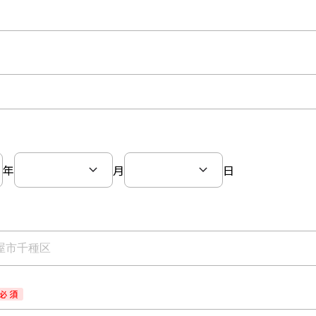
年
月
日
必 須