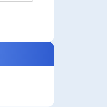
止を求められた時
保護に関する法
アクセス、改ざ
。
kieとは、web
電話番号は含まれ
。
アナリティクス」を
Cookieを使用
るものではありま
の定めのある事項
。