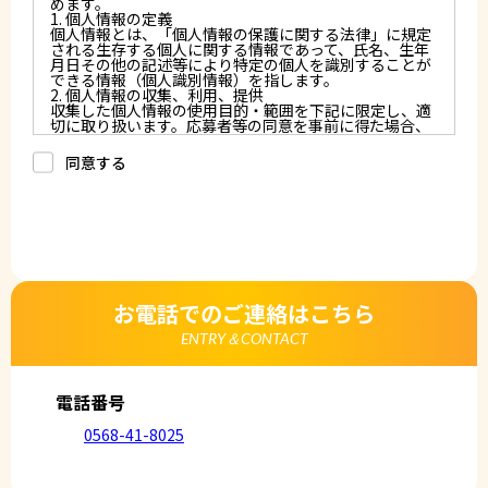
めます。
1. 個人情報の定義
個人情報とは、「個人情報の保護に関する法律」に規定
される生存する個人に関する情報であって、氏名、生年
月日その他の記述等により特定の個人を識別することが
できる情報（個人識別情報）を指します。
2. 個人情報の収集、利用、提供
収集した個人情報の使用目的・範囲を下記に限定し、適
切に取り扱います。応募者等の同意を事前に得た場合、
又は法令により許された場合を除き、個人情報を第三者
に提供しません。
同意する
a.応募者等からのお問い合わせに対応・管理するため
b.本ウェブサイトにおけるサービスの提供・運用のため
c.重要なお知らせなど必要に応じたご連絡のため
d.上記の利用目的に付随する目的
3. プライバシー尊重
プライバシーを尊重し、収集した個人情報に対し、開
示、訂正、削除、利用停止を求められた時には、合理的
な期間、妥当な範囲内でこれに応じます。
4. 法令等の遵守
応募者等の個人情報の取得、利用その他一切の取り扱い
お電話でのご連絡はこちら
について、個人情報の保護に関する法律、その他の関連
法令、及び本プライバシーポリシーを遵守します。
ENTRY＆CONTACT
5. 安全管理措置
応募者等の個人情報を正確かつ最新の内容に保つよう努
めるとともに、不正なアクセス、改ざん、漏えい、滅失
及び毀損から保護するため、必要な安全管理措置を講じ
電話番号
ます。
6. Cookieについて
0568-41-8025
本ウェブサイトでは、一部のコンテンツにおいてCookie
を利用しています。 Cookieとは、webコンテンツへの
アクセスに関する情報であり、氏名・メールアドレス・