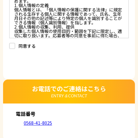
めます。
1. 個人情報の定義
個人情報とは、「個人情報の保護に関する法律」に規定
される生存する個人に関する情報であって、氏名、生年
月日その他の記述等により特定の個人を識別することが
できる情報（個人識別情報）を指します。
2. 個人情報の収集、利用、提供
収集した個人情報の使用目的・範囲を下記に限定し、適
切に取り扱います。応募者等の同意を事前に得た場合、
又は法令により許された場合を除き、個人情報を第三者
に提供しません。
同意する
a.応募者等からのお問い合わせに対応・管理するため
b.本ウェブサイトにおけるサービスの提供・運用のため
c.重要なお知らせなど必要に応じたご連絡のため
d.上記の利用目的に付随する目的
3. プライバシー尊重
プライバシーを尊重し、収集した個人情報に対し、開
示、訂正、削除、利用停止を求められた時には、合理的
な期間、妥当な範囲内でこれに応じます。
4. 法令等の遵守
応募者等の個人情報の取得、利用その他一切の取り扱い
お電話でのご連絡はこちら
について、個人情報の保護に関する法律、その他の関連
法令、及び本プライバシーポリシーを遵守します。
ENTRY＆CONTACT
5. 安全管理措置
応募者等の個人情報を正確かつ最新の内容に保つよう努
めるとともに、不正なアクセス、改ざん、漏えい、滅失
及び毀損から保護するため、必要な安全管理措置を講じ
電話番号
ます。
6. Cookieについて
0568-41-8025
本ウェブサイトでは、一部のコンテンツにおいてCookie
を利用しています。 Cookieとは、webコンテンツへの
アクセスに関する情報であり、氏名・メールアドレス・