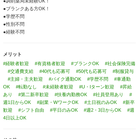
●調剤薬局未経験OK！
●ブランクある方OK！
●学歴不問
●性別不問
●経験不問
メリット
#経験者歓迎
#有資格者歓迎
#ブランクOK
#社会保険完備
#交通費支給
#40代も応募可
#50代も応募可
#制服貸与
#主婦・主夫歓迎
#バイク通勤OK
#学歴不問
#車通勤
OK
#転勤なし
#未経験者歓迎
#U・Iターン歓迎
#昇給
あり
#第二新卒歓迎
#扶養内勤務OK
#社員登用あり
#
週1日からOK
#副業・WワークOK
#土日祝のみOK
#新卒
歓迎
#シフト自由
#平日のみOK
#週2・3日からOK
#週
4日以上OK