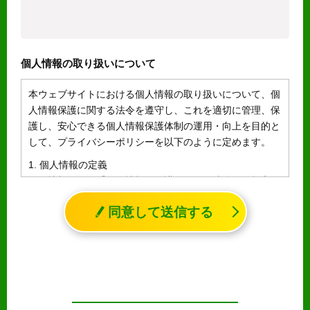
個人情報の取り扱いについて
本ウェブサイトにおける個人情報の取り扱いについて、個
人情報保護に関する法令を遵守し、これを適切に管理、保
護し、安心できる個人情報保護体制の運用・向上を目的と
して、プライバシーポリシーを以下のように定めます。
1. 個人情報の定義
個人情報とは、「個人情報の保護に関する法律」に規定さ
れる生存する個人に関する情報であって、氏名、生年月日
同意して送信する
その他の記述等により特定の個人を識別することができる
情報（個人識別情報）を指します。
2. 個人情報の収集、利用、提供
収集した個人情報の使用目的・範囲を下記に限定し、適切
に取り扱います。応募者等の同意を事前に得た場合、又は
法令により許された場合を除き、個人情報を第三者に提供