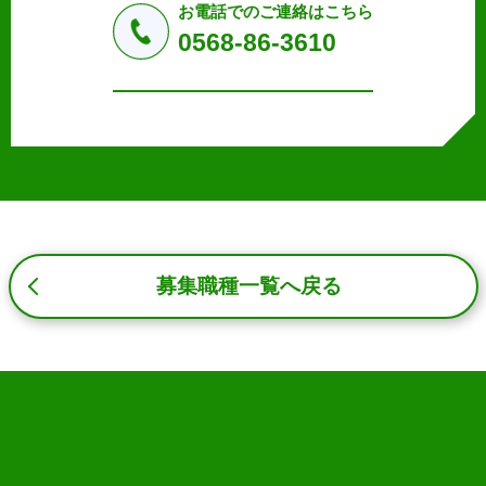
しません。
お電話でのご連絡はこちら
a.応募者等からのお問い合わせに対応・管理するため
0568-86-3610
b.本ウェブサイトにおけるサービスの提供・運用のため
c.重要なお知らせなど必要に応じたご連絡のため
d.上記の利用目的に付随する目的
3. プライバシー尊重
プライバシーを尊重し、収集した個人情報に対し、開示、
訂正、削除、利用停止を求められた時には、合理的な期
間、妥当な範囲内でこれに応じます。
4. 法令等の遵守
応募者等の個人情報の取得、利用その他一切の取り扱いに
募集職種一覧へ戻る
ついて、個人情報の保護に関する法律、その他の関連法
令、及び本プライバシーポリシーを遵守します。
5. 安全管理措置
応募者等の個人情報を正確かつ最新の内容に保つよう努め
るとともに、不正なアクセス、改ざん、漏えい、滅失及び
毀損から保護するため、必要な安全管理措置を講じます。
6. Cookieについて