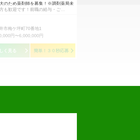
大のため薬剤師を募集！※調剤薬局未
方も歓迎です！前職の給与・ご…
井市梅ケ坪町70番地1
00,000円〜6,000,000円
しく見る
簡単！３０秒応募