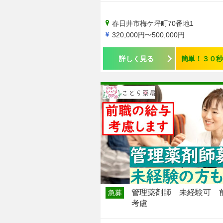
春日井市梅ケ坪町70番地1
320,000円〜500,000円
詳しく見る
簡単！３０秒
管理薬剤師 未経験可 
急募
考慮