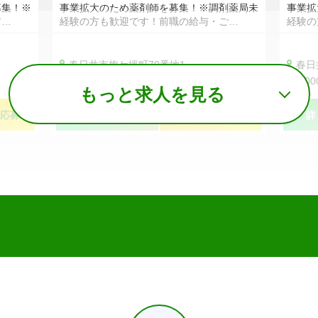
募集！※
事業拡大のため薬剤師を募集！※調剤薬局未
事業拡
前…
経験の方も歓迎です！前職の給与・ご…
経験の
春日井市梅ケ坪町70番地1
春日
320,000円〜500,000円
5,0
もっと求人を見る
応募
詳しく見る
簡単！３０秒応募
詳