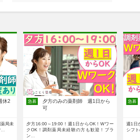
週休2
夕方のみの薬剤師 週1日から
急募
急募
可
剤薬局未
夕方16:00～19:00！週1日からOK！Wワー
週1日
ご…
クOK！調剤薬局未経験の方も歓迎！ブラ
シフト
ン…