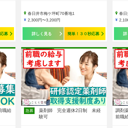
春日井市梅ケ坪町70番地1
春日
2,300円〜3,200円
2,1
応募
詳しく見る
簡単！３０秒応募
詳
前職給
薬剤師 完全週休2日制 未経
調剤
急募
験可
前職