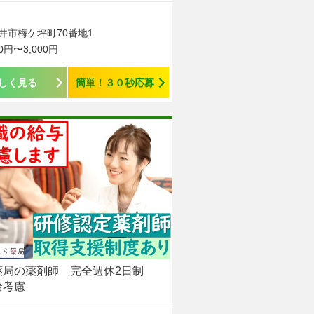
井市梅ケ坪町70番地1
00円〜3,000円
しく見る
簡単！３０秒応募
薬局の薬剤師 完全週休2日制
給考慮