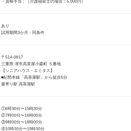
・資格手当：（介護福祉士の場合：5,000円）
あり
試用期間3か月：同条件
〒514-0817
三重県 津市高茶屋小森町 ５番地
【シニアハウス・エミタス】
■紀勢本線「高茶屋駅」から徒歩5分
最寄り駅 高茶屋駅
①6時30分〜15時30分
②7時00分〜16時00分
③9時00分〜18時00分
④10時30分〜19時30分