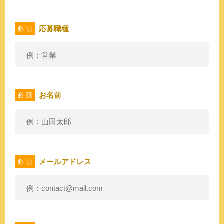
応募職種
必 須
お名前
必 須
メールアドレス
必 須