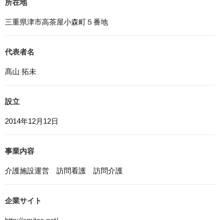
所在地
6. Cookieについて
本ウェブサイトでは、一部のコンテンツにおいてCookieを
三重県津市高茶屋小森町５番地
利用しています。 Cookieとは、webコンテンツへのアク
セスに関する情報であり、氏名・メールアドレス・住所・
電話番号は含まれません。また、お使いのブラウザ設定か
代表者名
らCookieを無効にすることが可能です。
髙山 拓未
7. アクセス解析ツールについて
本ウェブサイトでは、Google LLCが提供するアクセス解
設立
析ツール「Googleアナリティクス」を利用しています。
Googleアナリティクスは、トラフィックデータの収集の
2014年12月12日
ためにCookieを使用しています。このトラフィックデータ
は匿名で収集されており、個人を特定するものではありま
せん。この機能はCookieを無効にすることで収集を拒否す
事業内容
ることが出来ます。
介護施設運営 訪問看護 訪問介護
8. プライバシーポリシーの変更
本プライバシーポリシーの内容は、法令その他本プライバ
シーポリシーで別段の定めのある事項を除いて，応募者等
企業サイト
に通知することなく変更することができるものとします。