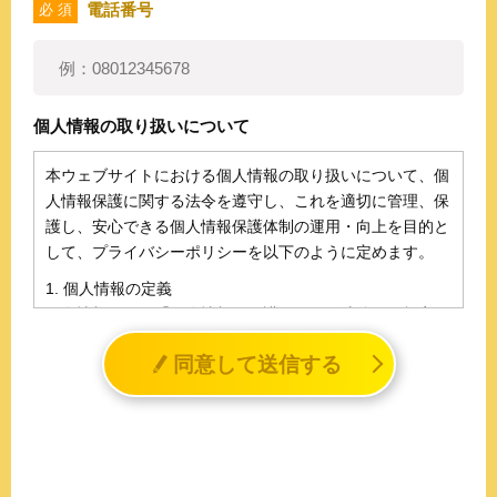
電話番号
必 須
個人情報の取り扱いについて
本ウェブサイトにおける個人情報の取り扱いについて、個
人情報保護に関する法令を遵守し、これを適切に管理、保
護し、安心できる個人情報保護体制の運用・向上を目的と
して、プライバシーポリシーを以下のように定めます。
1. 個人情報の定義
個人情報とは、「個人情報の保護に関する法律」に規定さ
れる生存する個人に関する情報であって、氏名、生年月日
同意して送信する
その他の記述等により特定の個人を識別することができる
情報（個人識別情報）を指します。
2. 個人情報の収集、利用、提供
収集した個人情報の使用目的・範囲を下記に限定し、適切
に取り扱います。応募者等の同意を事前に得た場合、又は