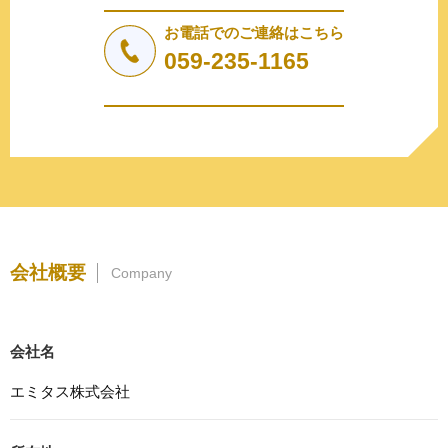
法令により許された場合を除き、個人情報を第三者に提供
しません。
お電話でのご連絡はこちら
a.応募者等からのお問い合わせに対応・管理するため
059-235-1165
b.本ウェブサイトにおけるサービスの提供・運用のため
c.重要なお知らせなど必要に応じたご連絡のため
d.上記の利用目的に付随する目的
3. プライバシー尊重
プライバシーを尊重し、収集した個人情報に対し、開示、
訂正、削除、利用停止を求められた時には、合理的な期
間、妥当な範囲内でこれに応じます。
4. 法令等の遵守
会社概要
Company
応募者等の個人情報の取得、利用その他一切の取り扱いに
ついて、個人情報の保護に関する法律、その他の関連法
令、及び本プライバシーポリシーを遵守します。
会社名
5. 安全管理措置
応募者等の個人情報を正確かつ最新の内容に保つよう努め
エミタス株式会社
るとともに、不正なアクセス、改ざん、漏えい、滅失及び
毀損から保護するため、必要な安全管理措置を講じます。