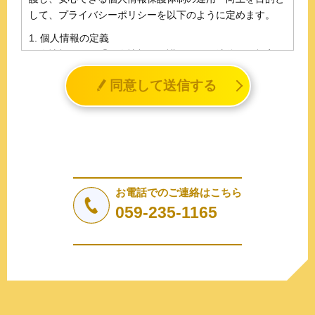
して、プライバシーポリシーを以下のように定めます。
1. 個人情報の定義
個人情報とは、「個人情報の保護に関する法律」に規定さ
れる生存する個人に関する情報であって、氏名、生年月日
同意して送信する
その他の記述等により特定の個人を識別することができる
情報（個人識別情報）を指します。
2. 個人情報の収集、利用、提供
収集した個人情報の使用目的・範囲を下記に限定し、適切
に取り扱います。応募者等の同意を事前に得た場合、又は
法令により許された場合を除き、個人情報を第三者に提供
しません。
お電話でのご連絡はこちら
a.応募者等からのお問い合わせに対応・管理するため
059-235-1165
b.本ウェブサイトにおけるサービスの提供・運用のため
c.重要なお知らせなど必要に応じたご連絡のため
d.上記の利用目的に付随する目的
3. プライバシー尊重
プライバシーを尊重し、収集した個人情報に対し、開示、
訂正、削除、利用停止を求められた時には、合理的な期