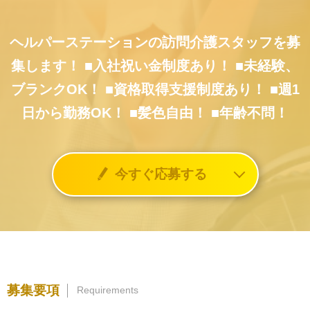
ヘルパーステーションの訪問介護スタッフを募
集します！
■入社祝い金制度あり！
■未経験、
ブランクOK！
■資格取得支援制度あり！
■週1
日から勤務OK！
■髪色自由！
■年齢不問！
今すぐ応募する
募集要項
Requirements